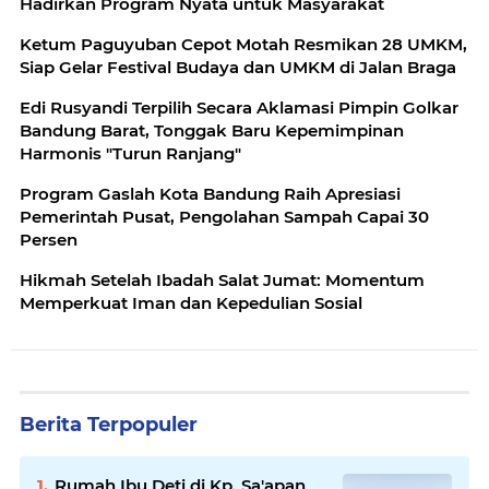
Hadirkan Program Nyata untuk Masyarakat
Ketum Paguyuban Cepot Motah Resmikan 28 UMKM,
Siap Gelar Festival Budaya dan UMKM di Jalan Braga
Edi Rusyandi Terpilih Secara Aklamasi Pimpin Golkar
Bandung Barat, Tonggak Baru Kepemimpinan
Harmonis "Turun Ranjang"
Program Gaslah Kota Bandung Raih Apresiasi
Pemerintah Pusat, Pengolahan Sampah Capai 30
Persen
Hikmah Setelah Ibadah Salat Jumat: Momentum
Memperkuat Iman dan Kepedulian Sosial
Berita Terpopuler
Rumah Ibu Deti di Kp. Sa'apan