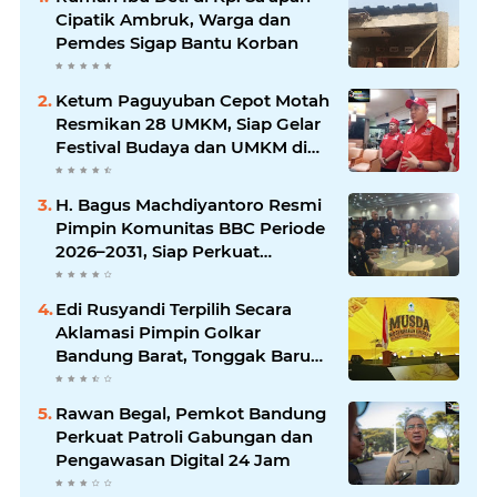
Cipatik Ambruk, Warga dan
Pemdes Sigap Bantu Korban
Ketum Paguyuban Cepot Motah
Resmikan 28 UMKM, Siap Gelar
Festival Budaya dan UMKM di
Jalan Braga
H. Bagus Machdiyantoro Resmi
Pimpin Komunitas BBC Periode
2026–2031, Siap Perkuat
Solidaritas dan Hadirkan
Program Nyata untuk
Edi Rusyandi Terpilih Secara
Masyarakat
Aklamasi Pimpin Golkar
Bandung Barat, Tonggak Baru
Kepemimpinan Harmonis
"Turun Ranjang"
Rawan Begal, Pemkot Bandung
Perkuat Patroli Gabungan dan
Pengawasan Digital 24 Jam