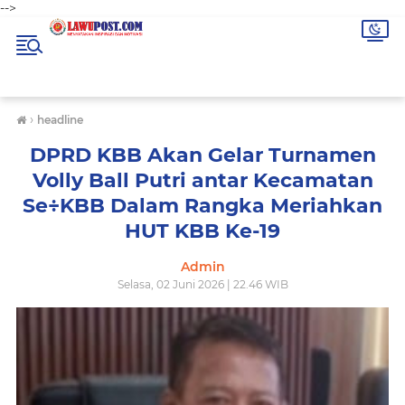
-->
›
headline
DPRD KBB Akan Gelar Turnamen
Volly Ball Putri antar Kecamatan
Se÷KBB Dalam Rangka Meriahkan
HUT KBB Ke-19
Admin
Selasa, 02 Juni 2026 | 22.46 WIB