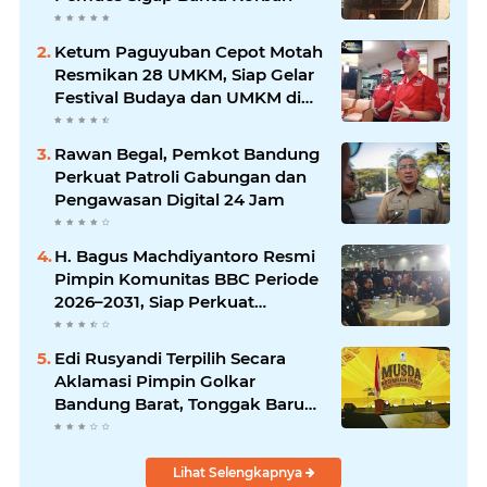
Ketum Paguyuban Cepot Motah
Resmikan 28 UMKM, Siap Gelar
Festival Budaya dan UMKM di
Jalan Braga
Rawan Begal, Pemkot Bandung
Perkuat Patroli Gabungan dan
Pengawasan Digital 24 Jam
H. Bagus Machdiyantoro Resmi
Pimpin Komunitas BBC Periode
2026–2031, Siap Perkuat
Solidaritas dan Hadirkan
Program Nyata untuk
Edi Rusyandi Terpilih Secara
Masyarakat
Aklamasi Pimpin Golkar
Bandung Barat, Tonggak Baru
Kepemimpinan Harmonis
"Turun Ranjang"
Lihat Selengkapnya