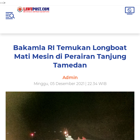
-->
Bakamla RI Temukan Longboat
Mati Mesin di Perairan Tanjung
Tamedan
Admin
Minggu, 05 Desember 2021 | 22.34 WIB