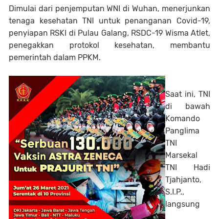
Dimulai dari penjemputan WNI di Wuhan, menerjunkan
tenaga kesehatan TNI untuk penanganan Covid-19,
penyiapan RSKI di Pulau Galang, RSDC-19 Wisma Atlet,
penegakkan protokol kesehatan, membantu
pemerintah dalam PPKM.
Saat ini, TNI
di bawah
Komando
Panglima
TNI
Marsekal
TNI Hadi
Tjahjanto,
S.I.P.,
langsung