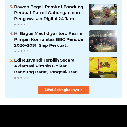
Rawan Begal, Pemkot Bandung
Perkuat Patroli Gabungan dan
Pengawasan Digital 24 Jam
H. Bagus Machdiyantoro Resmi
Pimpin Komunitas BBC Periode
2026–2031, Siap Perkuat
Solidaritas dan Hadirkan
Program Nyata untuk
Edi Rusyandi Terpilih Secara
Masyarakat
Aklamasi Pimpin Golkar
Bandung Barat, Tonggak Baru
Kepemimpinan Harmonis
"Turun Ranjang"
Lihat Selengkapnya