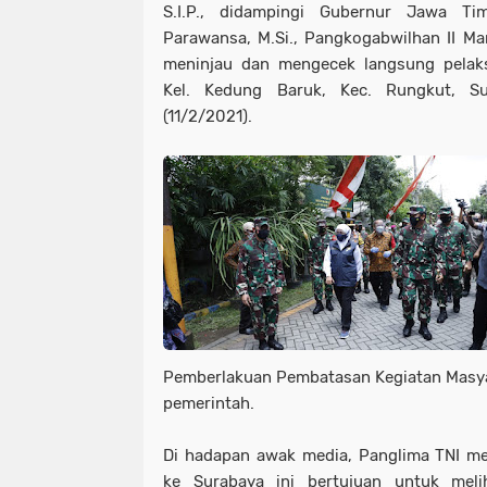
S.I.P., didampingi Gubernur Jawa Ti
Parawansa, M.Si., Pangkogabwilhan II Mar
meninjau dan mengecek langsung pelaks
Kel. Kedung Baruk, Kec. Rungkut, S
(11/2/2021).
Pemberlakuan Pembatasan Kegiatan Masya
pemerintah.
Di hadapan awak media, Panglima TNI m
ke Surabaya ini bertujuan untuk mel