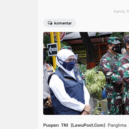
Kamis, 11
komentar
Puspen TNI (LawuPost.Com)
Panglima T