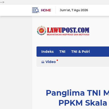
-->
HOME
Jum'at
7 Agu 2026
Indeks
TNI
TNI & Polri
Video
Panglima TNI 
PPKM Skala 