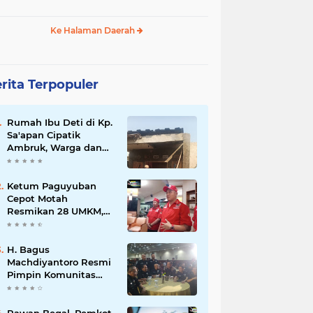
Ke Halaman Daerah
rita Terpopuler
Rumah Ibu Deti di Kp.
Sa'apan Cipatik
Ambruk, Warga dan
Pemdes Sigap Bantu
Korban
Ketum Paguyuban
Cepot Motah
Resmikan 28 UMKM,
Siap Gelar Festival
Budaya dan UMKM di
Jalan Braga
H. Bagus
Machdiyantoro Resmi
Pimpin Komunitas
BBC Periode 2026–
2031, Siap Perkuat
Solidaritas dan