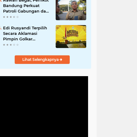
Rawan Begal, Pemkot
Hadirkan Program
Bandung Perkuat
Nyata untuk
Patroli Gabungan dan
Masyarakat
Pengawasan Digital
24 Jam
Edi Rusyandi Terpilih
Secara Aklamasi
Pimpin Golkar
Bandung Barat,
Tonggak Baru
Kepemimpinan
Lihat Selengkapnya
Harmonis "Turun
Ranjang"