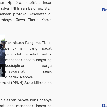
mur Hj. Dra. Khofifah Indar
sdya TNI Imran Baidirus, S.E.,
Br
anaan protokol kesehatan di
urabaya, Jawa Timur, Kamis
Peninjauan Panglima TNI di
pemukiman yang padat
penduduk tersebut, untuk
mengecek secara langsung
kedisiplinan warga
masyarakat sejak
diberlakukannya
rakat (PPKM) Skala Mikro oleh
enjelaskan bahwa kunjunganya
D
ihat dan mengecek langsung