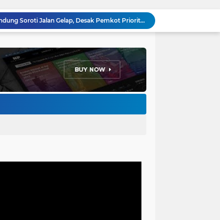
Anggota DPRD Kota Bandung Soroti Jalan Gelap, Desak Pemkot Prioritaskan Pembenahan PJU
Pemkot Bandung Gandeng Big Bad Wolf Hadirkan Festival Literasi Pages and Plates
H. Bagus Machdiyantoro Resmi Pimpin Komunitas BBC Periode 2026–2031, Siap Perkuat Solidaritas dan Hadirkan Program Nyata untuk Masyarakat
Ketum Paguyuban Cepot Motah Resmikan 28 UMKM, Siap Gelar Festival Budaya dan UMKM di Jalan Braga
Edi Rusyandi Terpilih Secara Aklamasi Pimpin Golkar Bandung Barat, Tonggak Baru Kepemimpinan Harmonis "Turun Ranjang"
Program Gaslah Kota Bandung Raih Apresiasi Pemerintah Pusat, Pengolahan Sampah Capai 30 Persen
Hikmah Setelah Ibadah Salat Jumat: Momentum Memperkuat Iman dan Kepedulian Sosial
Penataan Kabel Udara FO di Cimahi Capai 15 KM, Target Kota Bebas Kabel Semrawut
Bupati Jeje Ritchie Ismail Rotasikan Kadishub dan Kadisbudpar, Serta Lantik Ratusan ASN Bandung Barat
Menakar Udara dan Tanah di Kaki Manglayang: Minimnya Tutupan Pohon di Blok Padaemut-Cigupakan Tingkatkan Risiko Klimatologi dan Ekologi