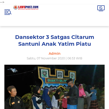
-->
Dansektor 3 Satgas Citarum
Santuni Anak Yatim Piatu
Admin
Sabtu, 07 November 2020 | 06.53 WIB