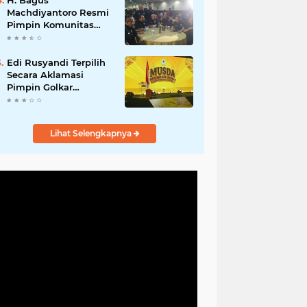
H. Bagus
Machdiyantoro Resmi
Pimpin Komunitas
BBC Periode 2026–
2031, Siap Perkuat
Solidaritas dan
Edi Rusyandi Terpilih
Hadirkan Program
Secara Aklamasi
Nyata untuk
Pimpin Golkar
Masyarakat
Bandung Barat,
Tonggak Baru
Kepemimpinan
Lihat Selengkapnya
Harmonis "Turun
Ranjang"