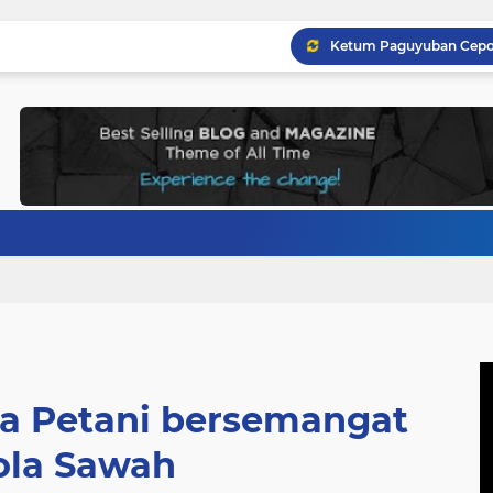
a Petani bersemangat
ola Sawah