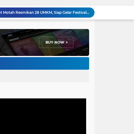
Ketum Paguyuban Cepot Motah Resmikan 28 UMKM, Siap Gelar Festival Budaya dan UMKM di Jalan Braga
Edi Rusyandi Terpilih Secara Aklamasi Pimpin Golkar Bandung Barat, Tonggak Baru Kepemimpinan Harmonis "Turun Ranjang"
Program Gaslah Kota Bandung Raih Apresiasi Pemerintah Pusat, Pengolahan Sampah Capai 30 Persen
Hikmah Setelah Ibadah Salat Jumat: Momentum Memperkuat Iman dan Kepedulian Sosial
Penataan Kabel Udara FO di Cimahi Capai 15 KM, Target Kota Bebas Kabel Semrawut
Bupati Jeje Ritchie Ismail Rotasikan Kadishub dan Kadisbudpar, Serta Lantik Ratusan ASN Bandung Barat
Pemkot Bandung Siagakan Distribusi Air Bersih Hadapi Dampak Musim Kemarau
Pemkot Bandung Dukung Upaya RSHS dan RSAB Harapan Kita Perkuat Deteksi Dini Thalasemia
Pemkot Bandung Gandeng Big Bad Wolf Hadirkan Festival Literasi Pages and Plates
H. Bagus Machdiyantoro Resmi Pimpin Komunitas BBC Periode 2026–2031, Siap Perkuat Solidaritas dan Hadirkan Program Nyata untuk Masyarakat