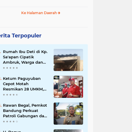
Ke Halaman Daerah
rita Terpopuler
Rumah Ibu Deti di Kp.
Sa'apan Cipatik
Ambruk, Warga dan
Pemdes Sigap Bantu
Korban
Ketum Paguyuban
Cepot Motah
Resmikan 28 UMKM,
Siap Gelar Festival
Budaya dan UMKM di
Jalan Braga
Rawan Begal, Pemkot
Bandung Perkuat
Patroli Gabungan dan
Pengawasan Digital
24 Jam