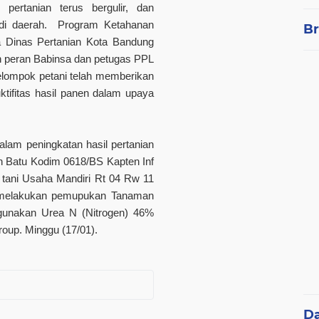
 pertanian terus bergulir, dan
 di daerah. Program Ketahanan
Br
a Dinas Pertanian Kota Bandung
n peran Babinsa dan petugas PPL
ompok petani telah memberikan
tifitas hasil panen dalam upaya
alam peningkatan hasil pertanian
 Batu Kodim 0618/BS Kapten Inf
ani Usaha Mandiri Rt 04 Rw 11
 melakukan pemupukan Tanaman
unakan Urea N (Nitrogen) 46%
roup. Minggu (17/01).
D