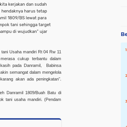
ita kerjakan dan sudah
 hendaknya harus tetap
amil 1809/BS lewat para
mpok tani sehingga target
mampu di wujudkan" ujar
Be
 tani Usaha mandiri Rt 04 Rw 11
 merasa cukup terbantu dalam
h kasih pada Danramil, Babinsa
akin semangat dalam mengelola
karang akan ada peningkatan".
eh Danramil 1809/Buah Batu di
ok tani usaha mandiri.
(Pendam