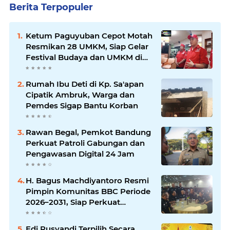
Berita Terpopuler
Ketum Paguyuban Cepot Motah
Resmikan 28 UMKM, Siap Gelar
Festival Budaya dan UMKM di
Jalan Braga
Rumah Ibu Deti di Kp. Sa'apan
Cipatik Ambruk, Warga dan
Pemdes Sigap Bantu Korban
Rawan Begal, Pemkot Bandung
Perkuat Patroli Gabungan dan
Pengawasan Digital 24 Jam
H. Bagus Machdiyantoro Resmi
Pimpin Komunitas BBC Periode
2026–2031, Siap Perkuat
Solidaritas dan Hadirkan
Program Nyata untuk
Edi Rusyandi Terpilih Secara