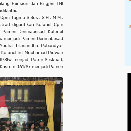
elang Pensiun dan Brigjen TNI
odiklatad.
 Cpm Tugino S.Sos., S.H., M.M.,
trad digantikan Kolonel Cpm
a Pamen Denmabesad. Kolonel
/Slw menjadi Pamen Denmabesad
 Yudha Trianandha Pabandya-
n Kolonel Inf Mochamad Ridwan
II/Slw menjadi Patun Seskoad,
r Kasrem 061/Sk menjadi Pamen