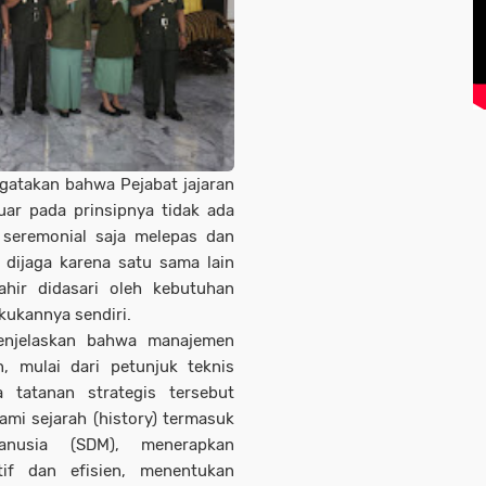
atakan bahwa Pejabat jajaran
ar pada prinsipnya tidak ada
t seremonial saja melepas dan
dijaga karena satu sama lain
ahir didasari oleh kebutuhan
akukannya sendiri.
menjelaskan bahwa manajemen
, mulai dari petunjuk teknis
 tatanan strategis tersebut
mi sejarah (history) termasuk
nusia (SDM), menerapkan
if dan efisien, menentukan