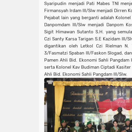
Syaripudin menjadi Pati Mabes TNI menj
Firmansyah Irdam III/Slw menjadi Dirren K
Pejabat lain yang berganti adalah Kolonel
Danpomdam III/Slw menjadi Danpom Kos
Sigit Himawan Sutanto S.H. yang semul
Czi Santy Karsa Tarigan S.E Kazidam III
digantikan oleh Letkol Czi Rielman N.
3/Fasmatzi Spaban III/Faskon Slogad, da
Pamen Ahli Bid. Ekonomi Sahli Pangdam I
serta Kolonel Kav Budiman Ciptadi Kasite
Ahli Bid. Ekonomi Sahli Pangdam III/Slw.