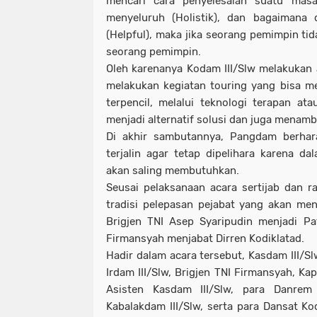
mencari cara penyelesaian suatu masala
menyeluruh (Holistik), dan bagaiman
(Helpful), maka jika seorang pemimpin tida
seorang pemimpin.
Oleh karenanya Kodam III/Slw melakukan 
melakukan kegiatan touring yang bisa m
terpencil, melalui teknologi terapan ata
menjadi alternatif solusi dan juga menamb
Di akhir sambutannya, Pangdam berhara
terjalin agar tetap dipelihara karena da
akan saling membutuhkan.
Seusai pelaksanaan acara sertijab dan r
tradisi pelepasan pejabat yang akan men
Brigjen TNI Asep Syaripudin menjadi Pa
Firmansyah menjabat Dirren Kodiklatad.
Hadir dalam acara tersebut, Kasdam III/Sl
Irdam III/Slw, Brigjen TNI Firmansyah, Ka
Asisten Kasdam III/Slw, para Danrem 
Kabalakdam III/Slw, serta para Dansat Ko