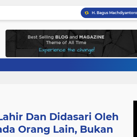
Lahir Dan Didasari Oleh
da Orang Lain, Bukan