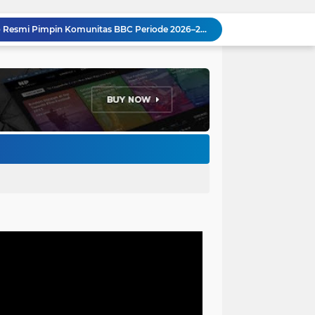
Ketum Paguyuban Cepot Motah Resmikan 28 UMKM, Siap Gelar Festival Budaya dan UMKM di Jalan Braga
Edi Rusyandi Terpilih Secara Aklamasi Pimpin Golkar Bandung Barat, Tonggak Baru Kepemimpinan Harmonis "Turun Ranjang"
Program Gaslah Kota Bandung Raih Apresiasi Pemerintah Pusat, Pengolahan Sampah Capai 30 Persen
Hikmah Setelah Ibadah Salat Jumat: Momentum Memperkuat Iman dan Kepedulian Sosial
Penataan Kabel Udara FO di Cimahi Capai 15 KM, Target Kota Bebas Kabel Semrawut
Bupati Jeje Ritchie Ismail Rotasikan Kadishub dan Kadisbudpar, Serta Lantik Ratusan ASN Bandung Barat
Pemkot Bandung Siagakan Distribusi Air Bersih Hadapi Dampak Musim Kemarau
Pemkot Bandung Dukung Upaya RSHS dan RSAB Harapan Kita Perkuat Deteksi Dini Thalasemia
Pemkot Bandung Gandeng Big Bad Wolf Hadirkan Festival Literasi Pages and Plates
H. Bagus Machdiyantoro Resmi Pimpin Komunitas BBC Periode 2026–2031, Siap Perkuat Solidaritas dan Hadirkan Program Nyata untuk Masyarakat