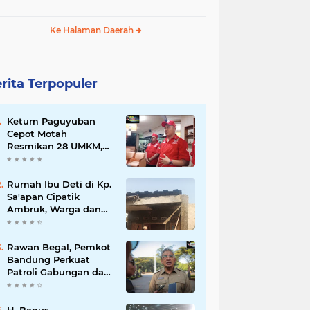
Ke Halaman Daerah
rita Terpopuler
Ketum Paguyuban
Cepot Motah
Resmikan 28 UMKM,
Siap Gelar Festival
Budaya dan UMKM di
Jalan Braga
Rumah Ibu Deti di Kp.
Sa'apan Cipatik
Ambruk, Warga dan
Pemdes Sigap Bantu
Korban
Rawan Begal, Pemkot
Bandung Perkuat
Patroli Gabungan dan
Pengawasan Digital
24 Jam