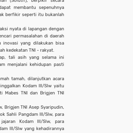
h (Solutif), berpikir secara
a dapat membantu sepenuhnya
k berfikir seperti itu bukanlah
aksi nyata di lapangan dengan
encari permasalahan di daerah
u inovasi yang dilakukan bisa
ah kedekatan TNI - rakyat.
p, tali asih yang selama ini
lam menjalani kehidupan pasti
amah tamah, dilanjutkan acara
inggalkan Kodam III/Slw yaitu
ti Mabes TNI dan Brigjen TNI
w, Brigjen TNI Asep Syaripudin,
pok Sahli Pangdam III/Slw, para
jajaran Kodam III/Slw, para
dam III/Slw yang kehadirannya