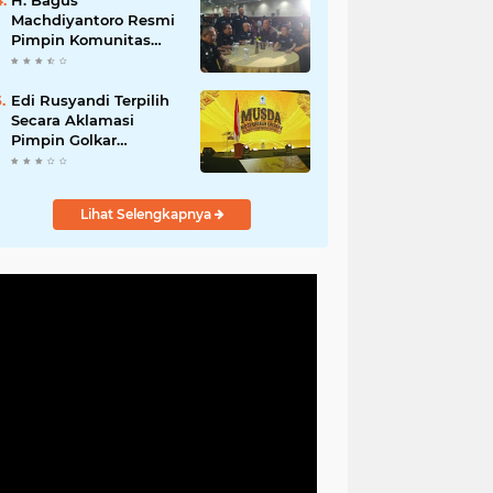
H. Bagus
Machdiyantoro Resmi
Pimpin Komunitas
BBC Periode 2026–
2031, Siap Perkuat
Solidaritas dan
Edi Rusyandi Terpilih
Hadirkan Program
Secara Aklamasi
Nyata untuk
Pimpin Golkar
Masyarakat
Bandung Barat,
Tonggak Baru
Kepemimpinan
Lihat Selengkapnya
Harmonis "Turun
Ranjang"