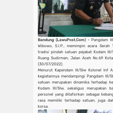
Bandung (LawuPost.Com) -
Pangdam III
Wibowo, S.I.P., memimpin acara Serah T
tradisi pindah satuan pejabat Kodam III/
Ruang Sudirman, Jalan Aceh No.69 Kota
(30/07/2022).
Menurut Kapendam III/Slw Kolonel Inf Ar
kegiatannya mendampingi Pangdam III/Slw
satuan merupakan dinamika terhadap keb
Kodam III/Slw, sekaligus merupakan b
personel yang ditafsirkan sebagai keba
rasa memiliki terhadap satuan, juga d
korsa.