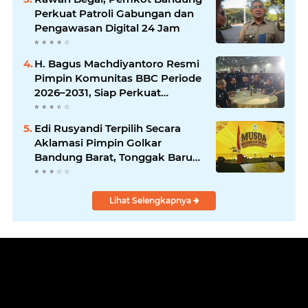
Perkuat Patroli Gabungan dan
Pengawasan Digital 24 Jam
H. Bagus Machdiyantoro Resmi
Pimpin Komunitas BBC Periode
2026–2031, Siap Perkuat
Solidaritas dan Hadirkan
Program Nyata untuk
Edi Rusyandi Terpilih Secara
Masyarakat
Aklamasi Pimpin Golkar
Bandung Barat, Tonggak Baru
Kepemimpinan Harmonis
"Turun Ranjang"
Lihat Selengkapnya