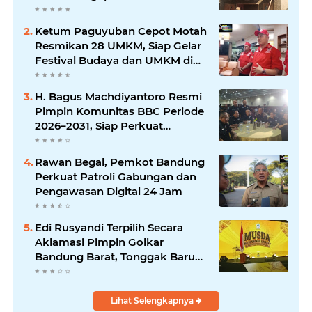
Ketum Paguyuban Cepot Motah
Resmikan 28 UMKM, Siap Gelar
Festival Budaya dan UMKM di
Jalan Braga
H. Bagus Machdiyantoro Resmi
Pimpin Komunitas BBC Periode
2026–2031, Siap Perkuat
Solidaritas dan Hadirkan
Program Nyata untuk
Rawan Begal, Pemkot Bandung
Masyarakat
Perkuat Patroli Gabungan dan
Pengawasan Digital 24 Jam
Edi Rusyandi Terpilih Secara
Aklamasi Pimpin Golkar
Bandung Barat, Tonggak Baru
Kepemimpinan Harmonis
"Turun Ranjang"
Lihat Selengkapnya