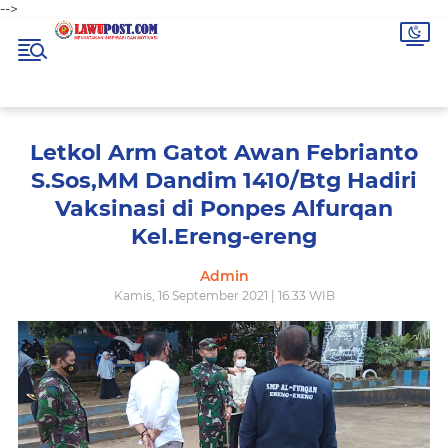
-->
Letkol Arm Gatot Awan Febrianto
S.Sos,MM Dandim 1410/Btg Hadiri
Vaksinasi di Ponpes Alfurqan
Kel.Ereng-ereng
Admin
Kamis, 16 September 2021 | 16.33 WIB