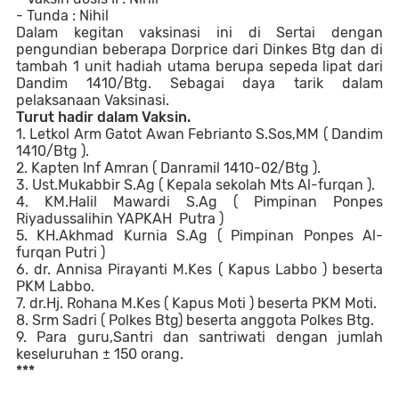
- Tunda : Nihil
Dalam kegitan vaksinasi ini di Sertai dengan
pengundian beberapa Dorprice dari Dinkes Btg dan di
tambah 1 unit hadiah utama berupa sepeda lipat dari
Dandim 1410/Btg. Sebagai daya tarik dalam
pelaksanaan Vaksinasi.
Turut hadir dalam Vaksin.
1. Letkol Arm Gatot Awan Febrianto S.Sos,MM ( Dandim
1410/Btg ).
2. Kapten Inf Amran ( Danramil 1410-02/Btg ).
3. Ust.Mukabbir S.Ag ( Kepala sekolah Mts Al-furqan ).
4. KM.Halil Mawardi S.Ag ( Pimpinan Ponpes
Riyadussalihin YAPKAH
Putra )
5. KH.Akhmad Kurnia S.Ag ( Pimpinan Ponpes Al-
furqan Putri )
6. dr. Annisa Pirayanti M.Kes ( Kapus Labbo ) beserta
PKM Labbo.
7. dr.Hj. Rohana M.Kes ( Kapus Moti ) beserta PKM Moti.
8. Srm Sadri ( Polkes Btg) beserta anggota Polkes Btg.
9. Para guru,Santri dan santriwati dengan jumlah
keseluruhan ± 150 orang.
***