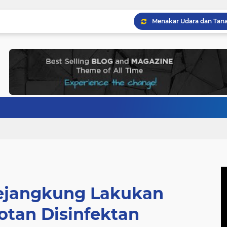
Sejangkung Lakukan
tan Disinfektan