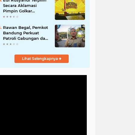
Edi Rusyandi Terpilih
Hadirkan Program
Secara Aklamasi
Nyata untuk
Pimpin Golkar
Masyarakat
Bandung Barat,
Tonggak Baru
Kepemimpinan
Rawan Begal, Pemkot
Harmonis "Turun
Bandung Perkuat
Ranjang"
Patroli Gabungan dan
Pengawasan Digital
24 Jam
Lihat Selengkapnya