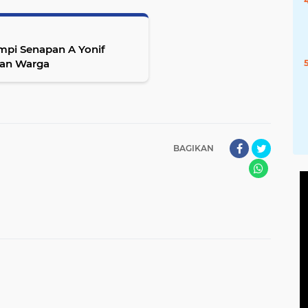
mpi Senapan A Yonif
gan Warga
BAGIKAN