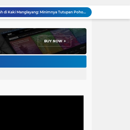
Menakar Udara dan Tanah di Kaki Manglayang: Minimnya Tutupan Pohon di Blok Padaemut-Cigupakan Tingkatkan Risiko Klimatologi dan Ekologi
Anggota DPRD Kota Bandung Soroti Jalan Gelap, Desak Pemkot Prioritaskan Pembenahan PJU
Pemkot Bandung Gandeng Big Bad Wolf Hadirkan Festival Literasi Pages and Plates
H. Bagus Machdiyantoro Resmi Pimpin Komunitas BBC Periode 2026–2031, Siap Perkuat Solidaritas dan Hadirkan Program Nyata untuk Masyarakat
Ketum Paguyuban Cepot Motah Resmikan 28 UMKM, Siap Gelar Festival Budaya dan UMKM di Jalan Braga
Edi Rusyandi Terpilih Secara Aklamasi Pimpin Golkar Bandung Barat, Tonggak Baru Kepemimpinan Harmonis "Turun Ranjang"
Program Gaslah Kota Bandung Raih Apresiasi Pemerintah Pusat, Pengolahan Sampah Capai 30 Persen
Hikmah Setelah Ibadah Salat Jumat: Momentum Memperkuat Iman dan Kepedulian Sosial
Penataan Kabel Udara FO di Cimahi Capai 15 KM, Target Kota Bebas Kabel Semrawut
Bupati Jeje Richie Ismail Berikan Santunan Kepada Ratusan Warga Kurang Mampu Saat Acara "JAJARAS FESTIVAL" di Kota Baru Parahyangan