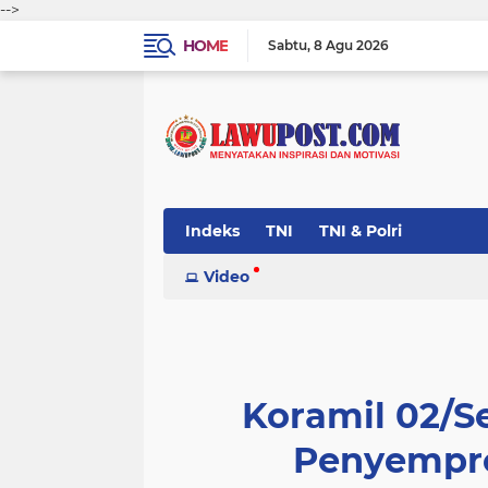
-->
HOME
Sabtu
8 Agu 2026
Indeks
TNI
TNI & Polri
Video
Koramil 02/
Penyempro