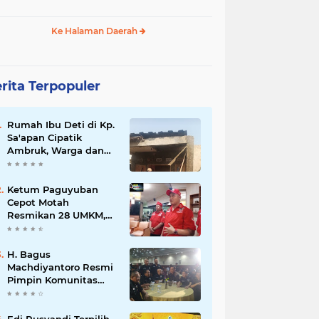
Ke Halaman Daerah
rita Terpopuler
Rumah Ibu Deti di Kp.
Sa'apan Cipatik
Ambruk, Warga dan
Pemdes Sigap Bantu
Korban
Ketum Paguyuban
Cepot Motah
Resmikan 28 UMKM,
Siap Gelar Festival
Budaya dan UMKM di
Jalan Braga
H. Bagus
Machdiyantoro Resmi
Pimpin Komunitas
BBC Periode 2026–
2031, Siap Perkuat
Solidaritas dan