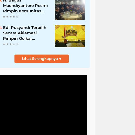
H. Bagus
Machdiyantoro Resmi
Pimpin Komunitas
BBC Periode 2026–
2031, Siap Perkuat
Solidaritas dan
Edi Rusyandi Terpilih
Hadirkan Program
Secara Aklamasi
Nyata untuk
Pimpin Golkar
Masyarakat
Bandung Barat,
Tonggak Baru
Kepemimpinan
Lihat Selengkapnya
Harmonis "Turun
Ranjang"