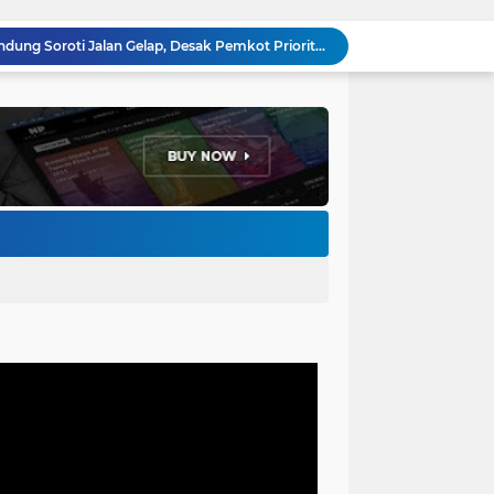
Pemkot Bandung Gandeng Big Bad Wolf Hadirkan Festival Literasi Pages and Plates
H. Bagus Machdiyantoro Resmi Pimpin Komunitas BBC Periode 2026–2031, Siap Perkuat Solidaritas dan Hadirkan Program Nyata untuk Masyarakat
Ketum Paguyuban Cepot Motah Resmikan 28 UMKM, Siap Gelar Festival Budaya dan UMKM di Jalan Braga
Edi Rusyandi Terpilih Secara Aklamasi Pimpin Golkar Bandung Barat, Tonggak Baru Kepemimpinan Harmonis "Turun Ranjang"
Program Gaslah Kota Bandung Raih Apresiasi Pemerintah Pusat, Pengolahan Sampah Capai 30 Persen
Hikmah Setelah Ibadah Salat Jumat: Momentum Memperkuat Iman dan Kepedulian Sosial
Penataan Kabel Udara FO di Cimahi Capai 15 KM, Target Kota Bebas Kabel Semrawut
Bupati Jeje Ritchie Ismail Rotasikan Kadishub dan Kadisbudpar, Serta Lantik Ratusan ASN Bandung Barat
Menakar Udara dan Tanah di Kaki Manglayang: Minimnya Tutupan Pohon di Blok Padaemut-Cigupakan Tingkatkan Risiko Klimatologi dan Ekologi
Anggota DPRD Kota Bandung Soroti Jalan Gelap, Desak Pemkot Prioritaskan Pembenahan PJU