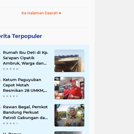
Ke Halaman Daerah
rita Terpopuler
Rumah Ibu Deti di Kp.
Sa'apan Cipatik
Ambruk, Warga dan
Pemdes Sigap Bantu
Korban
Ketum Paguyuban
Cepot Motah
Resmikan 28 UMKM,
Siap Gelar Festival
Budaya dan UMKM di
Jalan Braga
Rawan Begal, Pemkot
Bandung Perkuat
Patroli Gabungan dan
Pengawasan Digital
24 Jam