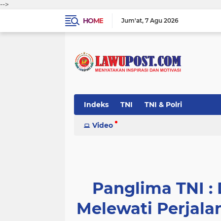
-->
HOME
Jum'at
7 Agu 2026
Indeks
TNI
TNI & Polri
Video
Panglima TNI :
Melewati Perjala