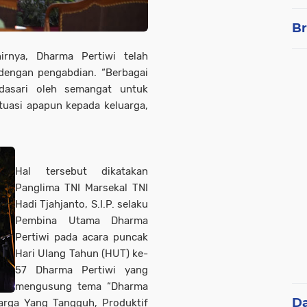
Br
hirnya, Dharma Pertiwi telah
 dengan pengabdian. “Berbagai
idasari oleh semangat untuk
uasi apapun kepada keluarga,
Hal tersebut dikatakan
Panglima TNI Marsekal TNI
Hadi Tjahjanto, S.I.P. selaku
Pembina Utama Dharma
Pertiwi pada acara puncak
Hari Ulang Tahun (HUT) ke-
57 Dharma Pertiwi yang
mengusung tema “Dharma
D
arga Yang Tangguh, Produktif