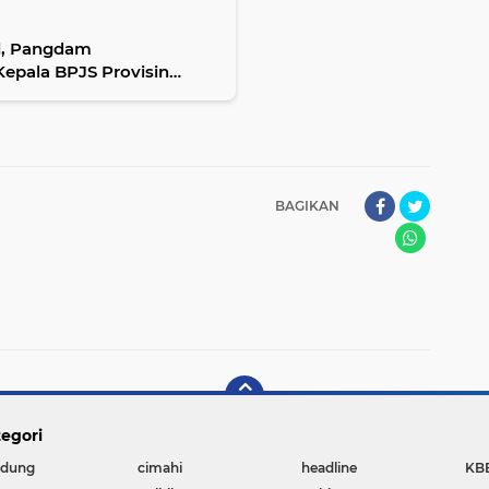
l, Pangdam
Kepala BPJS Provisin
BAGIKAN
egori
dung
cimahi
headline
KB