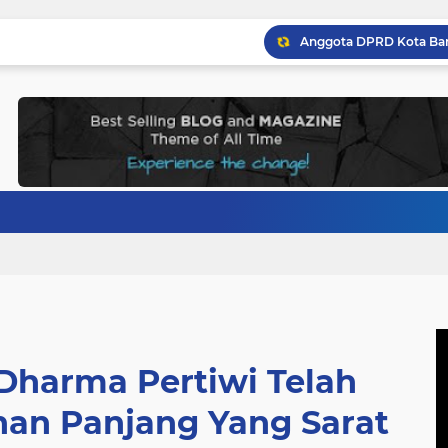
 Dharma Pertiwi Telah
nan Panjang Yang Sarat