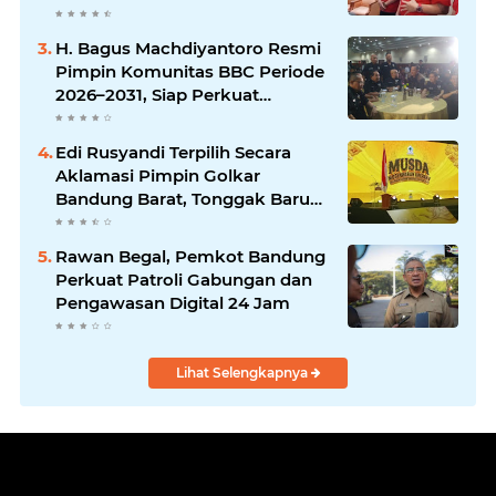
Jalan Braga
H. Bagus Machdiyantoro Resmi
Pimpin Komunitas BBC Periode
2026–2031, Siap Perkuat
Solidaritas dan Hadirkan
Program Nyata untuk
Edi Rusyandi Terpilih Secara
Masyarakat
Aklamasi Pimpin Golkar
Bandung Barat, Tonggak Baru
Kepemimpinan Harmonis
"Turun Ranjang"
Rawan Begal, Pemkot Bandung
Perkuat Patroli Gabungan dan
Pengawasan Digital 24 Jam
Lihat Selengkapnya