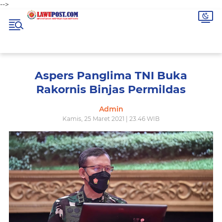
-->
Aspers Panglima TNI Buka
Rakornis Binjas Permildas
Admin
Kamis, 25 Maret 2021 | 23.46 WIB