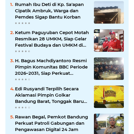
Rumah Ibu Deti di Kp. Sa'apan
Cipatik Ambruk, Warga dan
Pemdes Sigap Bantu Korban
Ketum Paguyuban Cepot Motah
Resmikan 28 UMKM, Siap Gelar
Festival Budaya dan UMKM di
Jalan Braga
H. Bagus Machdiyantoro Resmi
Pimpin Komunitas BBC Periode
2026–2031, Siap Perkuat
Solidaritas dan Hadirkan
Program Nyata untuk
Edi Rusyandi Terpilih Secara
Masyarakat
Aklamasi Pimpin Golkar
Bandung Barat, Tonggak Baru
Kepemimpinan Harmonis
"Turun Ranjang"
Rawan Begal, Pemkot Bandung
Perkuat Patroli Gabungan dan
Pengawasan Digital 24 Jam