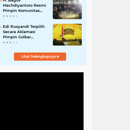
H. Bagus
Machdiyantoro Resmi
Pimpin Komunitas
BBC Periode 2026–
2031, Siap Perkuat
Solidaritas dan
Edi Rusyandi Terpilih
Hadirkan Program
Secara Aklamasi
Nyata untuk
Pimpin Golkar
Masyarakat
Bandung Barat,
Tonggak Baru
Kepemimpinan
Lihat Selengkapnya
Harmonis "Turun
Ranjang"