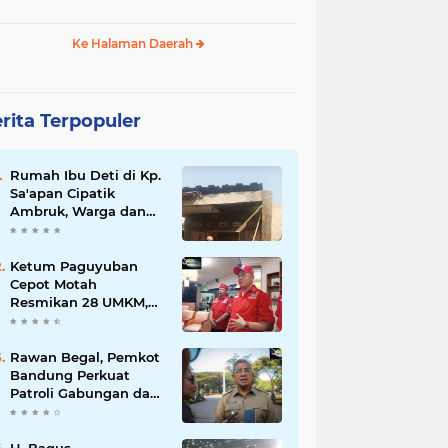
Ke Halaman Daerah
rita Terpopuler
Rumah Ibu Deti di Kp.
Sa'apan Cipatik
Ambruk, Warga dan
Pemdes Sigap Bantu
Korban
Ketum Paguyuban
Cepot Motah
Resmikan 28 UMKM,
Siap Gelar Festival
Budaya dan UMKM di
Jalan Braga
Rawan Begal, Pemkot
Bandung Perkuat
Patroli Gabungan dan
Pengawasan Digital
24 Jam