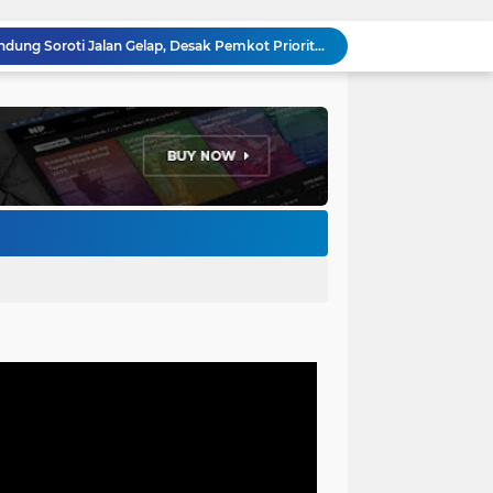
Anggota DPRD Kota Bandung Soroti Jalan Gelap, Desak Pemkot Prioritaskan Pembenahan PJU
Pemkot Bandung Gandeng Big Bad Wolf Hadirkan Festival Literasi Pages and Plates
H. Bagus Machdiyantoro Resmi Pimpin Komunitas BBC Periode 2026–2031, Siap Perkuat Solidaritas dan Hadirkan Program Nyata untuk Masyarakat
Ketum Paguyuban Cepot Motah Resmikan 28 UMKM, Siap Gelar Festival Budaya dan UMKM di Jalan Braga
Edi Rusyandi Terpilih Secara Aklamasi Pimpin Golkar Bandung Barat, Tonggak Baru Kepemimpinan Harmonis "Turun Ranjang"
Program Gaslah Kota Bandung Raih Apresiasi Pemerintah Pusat, Pengolahan Sampah Capai 30 Persen
Hikmah Setelah Ibadah Salat Jumat: Momentum Memperkuat Iman dan Kepedulian Sosial
Penataan Kabel Udara FO di Cimahi Capai 15 KM, Target Kota Bebas Kabel Semrawut
Bupati Jeje Ritchie Ismail Rotasikan Kadishub dan Kadisbudpar, Serta Lantik Ratusan ASN Bandung Barat
Menakar Udara dan Tanah di Kaki Manglayang: Minimnya Tutupan Pohon di Blok Padaemut-Cigupakan Tingkatkan Risiko Klimatologi dan Ekologi