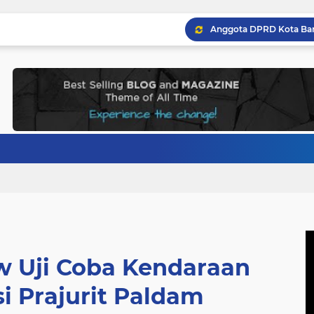
w Uji Coba Kendaraan
si Prajurit Paldam