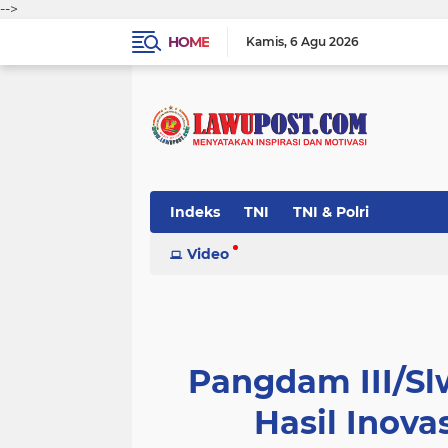
-->
HOME
Kamis
6 Agu 2026
Indeks
TNI
TNI & Polri
Video
Pangdam III/Sl
Hasil Inova