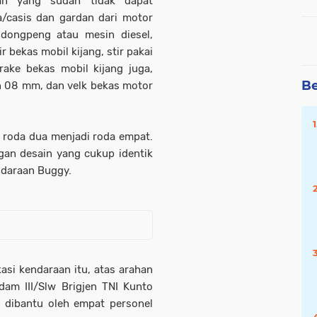
aan yang sudah tidak dapat
/casis dan gardan dari motor
 dongpeng atau mesin diesel,
r bekas mobil kijang, stir pakai
rake bekas mobil kijang juga,
Be
n 08 mm, dan velk bekas motor
n roda dua menjadi roda empat.
an desain yang cukup identik
ndaraan Buggy.
asi kendaraan itu, atas arahan
am III/Slw Brigjen TNI Kunto
n dibantu oleh empat personel