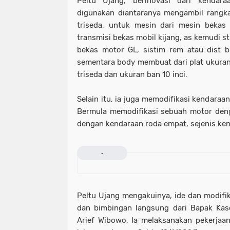
Peltu Ujang, berinovasi dari kendar
digunakan diantaranya mengambil rangka
triseda, untuk mesin dari mesin bekas
transmisi bekas mobil kijang, as kemudi sti
bekas motor GL, sistim rem atau dist b
sementara body membuat dari plat ukura
triseda dan ukuran ban 10 inci.
Selain itu, ia juga memodifikasi kendaraa
Bermula memodifikasi sebuah motor deng
dengan kendaraan roda empat, sejenis ke
-
Peltu Ujang mengakuinya, ide dan modifik
dan bimbingan langsung dari Bapak Kasd
Arief Wibowo, Ia melaksanakan pekerjaa