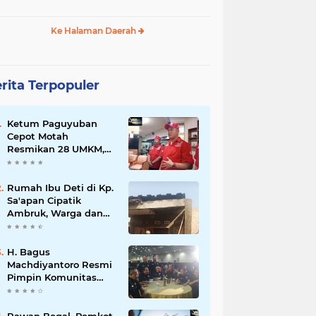
Ke Halaman Daerah
rita Terpopuler
Ketum Paguyuban
Cepot Motah
Resmikan 28 UMKM,
Siap Gelar Festival
Budaya dan UMKM di
Jalan Braga
Rumah Ibu Deti di Kp.
Sa'apan Cipatik
Ambruk, Warga dan
Pemdes Sigap Bantu
Korban
H. Bagus
Machdiyantoro Resmi
Pimpin Komunitas
BBC Periode 2026–
2031, Siap Perkuat
Solidaritas dan