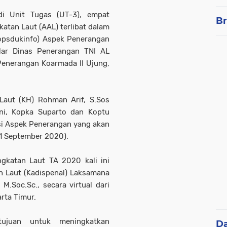
di Unit Tugas (UT-3), empat
Br
tan Laut (AAL) terlibat dalam
topsdukinfo) Aspek Penerangan
lar Dinas Penerangan TNI AL
 Penerangan Koarmada II Ujung,
aut (KH) Rohman Arif, S.Sos
eni, Kopka Suparto dan Koptu
si Aspek Penerangan yang akan
11 September 2020).
gkatan Laut TA 2020 kali ini
n Laut (Kadispenal) Laksamana
M.Soc.Sc., secara virtual dari
rta Timur.
rtujuan untuk meningkatkan
D