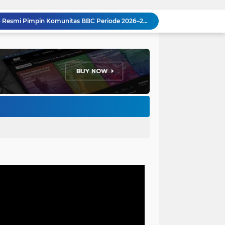
H. Bagus Machdiyantoro Resmi Pimpin Komunitas BBC Periode 2026–2031, Siap Perkuat Solidaritas dan Hadirkan Program Nyata untuk Masyarakat
Ketum Paguyuban Cepot Motah Resmikan 28 UMKM, Siap Gelar Festival Budaya dan UMKM di Jalan Braga
Edi Rusyandi Terpilih Secara Aklamasi Pimpin Golkar Bandung Barat, Tonggak Baru Kepemimpinan Harmonis "Turun Ranjang"
Program Gaslah Kota Bandung Raih Apresiasi Pemerintah Pusat, Pengolahan Sampah Capai 30 Persen
Hikmah Setelah Ibadah Salat Jumat: Momentum Memperkuat Iman dan Kepedulian Sosial
Penataan Kabel Udara FO di Cimahi Capai 15 KM, Target Kota Bebas Kabel Semrawut
Bupati Jeje Ritchie Ismail Rotasikan Kadishub dan Kadisbudpar, Serta Lantik Ratusan ASN Bandung Barat
Pemkot Bandung Siagakan Distribusi Air Bersih Hadapi Dampak Musim Kemarau
Pemkot Bandung Dukung Upaya RSHS dan RSAB Harapan Kita Perkuat Deteksi Dini Thalasemia
Pemkot Bandung Gandeng Big Bad Wolf Hadirkan Festival Literasi Pages and Plates