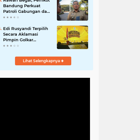
Rawan Begal, Pemkot
Hadirkan Program
Bandung Perkuat
Nyata untuk
Patroli Gabungan dan
Masyarakat
Pengawasan Digital
24 Jam
Edi Rusyandi Terpilih
Secara Aklamasi
Pimpin Golkar
Bandung Barat,
Tonggak Baru
Kepemimpinan
Lihat Selengkapnya
Harmonis "Turun
Ranjang"