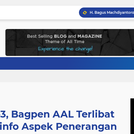
3, Bagpen AAL Terlibat
info Aspek Penerangan