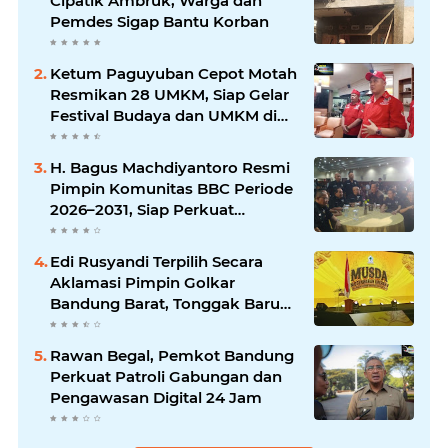
Cipatik Ambruk, Warga dan
Pemdes Sigap Bantu Korban
Ketum Paguyuban Cepot Motah
Resmikan 28 UMKM, Siap Gelar
Festival Budaya dan UMKM di
Jalan Braga
H. Bagus Machdiyantoro Resmi
Pimpin Komunitas BBC Periode
2026–2031, Siap Perkuat
Solidaritas dan Hadirkan
Program Nyata untuk
Edi Rusyandi Terpilih Secara
Masyarakat
Aklamasi Pimpin Golkar
Bandung Barat, Tonggak Baru
Kepemimpinan Harmonis
"Turun Ranjang"
Rawan Begal, Pemkot Bandung
Perkuat Patroli Gabungan dan
Pengawasan Digital 24 Jam