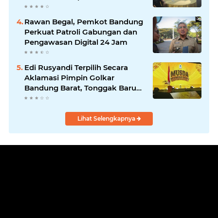
Solidaritas dan Hadirkan
Program Nyata untuk
Rawan Begal, Pemkot Bandung
Masyarakat
Perkuat Patroli Gabungan dan
Pengawasan Digital 24 Jam
Edi Rusyandi Terpilih Secara
Aklamasi Pimpin Golkar
Bandung Barat, Tonggak Baru
Kepemimpinan Harmonis
"Turun Ranjang"
Lihat Selengkapnya