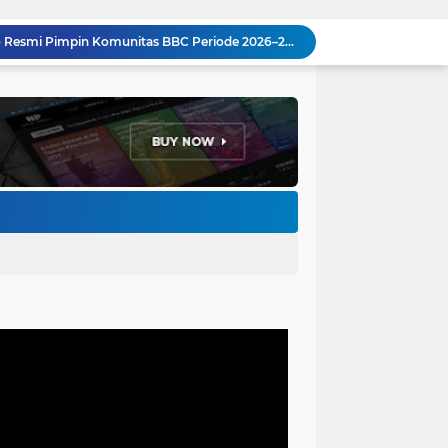
Ketum Paguyuban Cepot Motah Resmikan 28 UMKM, Siap Gelar Festival Budaya dan UMKM di Jalan Braga
Edi Rusyandi Terpilih Secara Aklamasi Pimpin Golkar Bandung Barat, Tonggak Baru Kepemimpinan Harmonis "Turun Ranjang"
Program Gaslah Kota Bandung Raih Apresiasi Pemerintah Pusat, Pengolahan Sampah Capai 30 Persen
Hikmah Setelah Ibadah Salat Jumat: Momentum Memperkuat Iman dan Kepedulian Sosial
Penataan Kabel Udara FO di Cimahi Capai 15 KM, Target Kota Bebas Kabel Semrawut
Bupati Jeje Ritchie Ismail Rotasikan Kadishub dan Kadisbudpar, Serta Lantik Ratusan ASN Bandung Barat
Pemkot Bandung Siagakan Distribusi Air Bersih Hadapi Dampak Musim Kemarau
Pemkot Bandung Dukung Upaya RSHS dan RSAB Harapan Kita Perkuat Deteksi Dini Thalasemia
Pemkot Bandung Gandeng Big Bad Wolf Hadirkan Festival Literasi Pages and Plates
H. Bagus Machdiyantoro Resmi Pimpin Komunitas BBC Periode 2026–2031, Siap Perkuat Solidaritas dan Hadirkan Program Nyata untuk Masyarakat