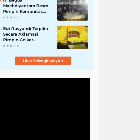
H. Bagus
Machdiyantoro Resmi
Pimpin Komunitas
BBC Periode 2026–
2031, Siap Perkuat
Solidaritas dan
Edi Rusyandi Terpilih
Hadirkan Program
Secara Aklamasi
Nyata untuk
Pimpin Golkar
Masyarakat
Bandung Barat,
Tonggak Baru
Kepemimpinan
Lihat Selengkapnya
Harmonis "Turun
Ranjang"