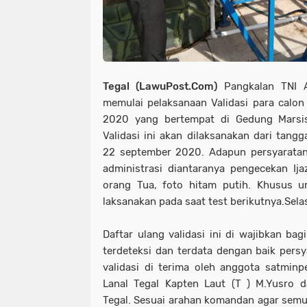
Tegal (LawuPost.Com)
Pangkalan TNI A
memulai pelaksanaan Validasi para calo
2020 yang bertempat di Gedung Marsis
Validasi ini akan dilaksanakan dari tang
22 september 2020. Adapun persyaratan 
administrasi diantaranya pengecekan Ij
orang Tua, foto hitam putih. Khusus u
laksanakan pada saat test berikutnya.Sela
Daftar ulang validasi ini di wajibkan bag
terdeteksi dan terdata dengan baik persy
validasi di terima oleh anggota satmin
Lanal Tegal Kapten Laut (T ) M.Yusro 
Tegal. Sesuai arahan komandan agar semua