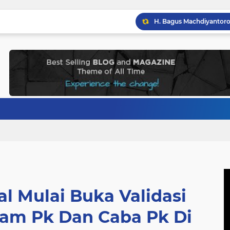
l Mulai Buka Validasi
tam Pk Dan Caba Pk Di