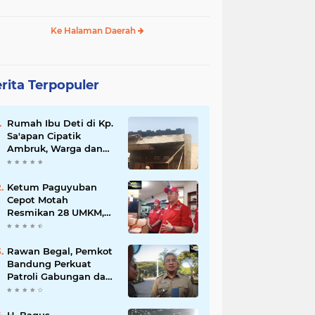
Ke Halaman Daerah
rita Terpopuler
Rumah Ibu Deti di Kp.
Sa'apan Cipatik
Ambruk, Warga dan
Pemdes Sigap Bantu
Korban
Ketum Paguyuban
Cepot Motah
Resmikan 28 UMKM,
Siap Gelar Festival
Budaya dan UMKM di
Jalan Braga
Rawan Begal, Pemkot
Bandung Perkuat
Patroli Gabungan dan
Pengawasan Digital
24 Jam