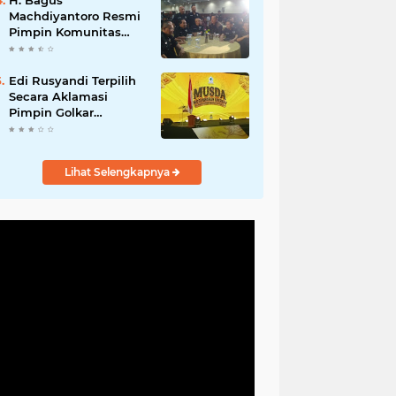
H. Bagus
Machdiyantoro Resmi
Pimpin Komunitas
BBC Periode 2026–
2031, Siap Perkuat
Solidaritas dan
Edi Rusyandi Terpilih
Hadirkan Program
Secara Aklamasi
Nyata untuk
Pimpin Golkar
Masyarakat
Bandung Barat,
Tonggak Baru
Kepemimpinan
Lihat Selengkapnya
Harmonis "Turun
Ranjang"