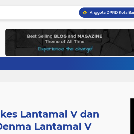
skes Lantamal V dan
enma Lantamal V