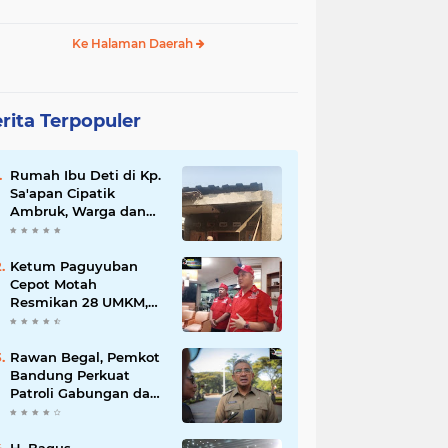
Ke Halaman Daerah
rita Terpopuler
Rumah Ibu Deti di Kp.
Sa'apan Cipatik
Ambruk, Warga dan
Pemdes Sigap Bantu
Korban
Ketum Paguyuban
Cepot Motah
Resmikan 28 UMKM,
Siap Gelar Festival
Budaya dan UMKM di
Jalan Braga
Rawan Begal, Pemkot
Bandung Perkuat
Patroli Gabungan dan
Pengawasan Digital
24 Jam