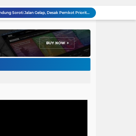
Pemkot Bandung Gandeng Big Bad Wolf Hadirkan Festival Literasi Pages and Plates
H. Bagus Machdiyantoro Resmi Pimpin Komunitas BBC Periode 2026–2031, Siap Perkuat Solidaritas dan Hadirkan Program Nyata untuk Masyarakat
Ketum Paguyuban Cepot Motah Resmikan 28 UMKM, Siap Gelar Festival Budaya dan UMKM di Jalan Braga
Edi Rusyandi Terpilih Secara Aklamasi Pimpin Golkar Bandung Barat, Tonggak Baru Kepemimpinan Harmonis "Turun Ranjang"
Program Gaslah Kota Bandung Raih Apresiasi Pemerintah Pusat, Pengolahan Sampah Capai 30 Persen
Hikmah Setelah Ibadah Salat Jumat: Momentum Memperkuat Iman dan Kepedulian Sosial
Penataan Kabel Udara FO di Cimahi Capai 15 KM, Target Kota Bebas Kabel Semrawut
Bupati Jeje Ritchie Ismail Rotasikan Kadishub dan Kadisbudpar, Serta Lantik Ratusan ASN Bandung Barat
Menakar Udara dan Tanah di Kaki Manglayang: Minimnya Tutupan Pohon di Blok Padaemut-Cigupakan Tingkatkan Risiko Klimatologi dan Ekologi
Anggota DPRD Kota Bandung Soroti Jalan Gelap, Desak Pemkot Prioritaskan Pembenahan PJU