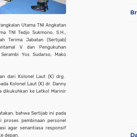
Br
angkalan Utama TNI Angkatan
ma TNI Tedjo Sukmono, S.H.,
h Terima Jabatan (Sertijab)
Lantamal V dan Pengukuhan
 Serambi Yos Sudarso, Mako
an dari Kolonel Laut (K) drg.
ada Kolonel Laut (K) dr. Danny
 dikukuhkan ke Letkol Marinir
akan, bahwa Sertijab ini pada
i proses pembinaan personel
si agar senantiasa responsif
D
ke depan.