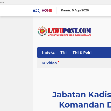
-->
HOME
Kamis
6 Agu 2026
Indeks
TNI
TNI & Polri
Video
Jabatan Kadi
Komandan D