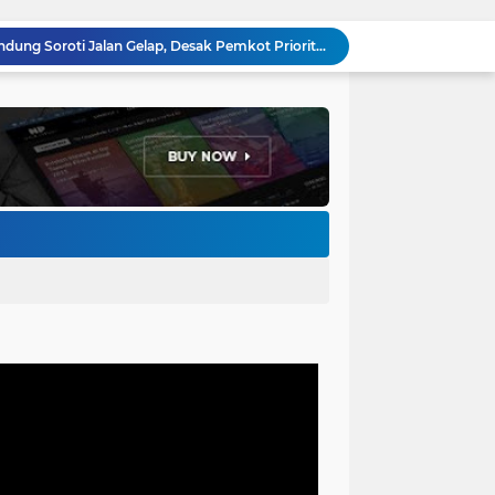
Anggota DPRD Kota Bandung Soroti Jalan Gelap, Desak Pemkot Prioritaskan Pembenahan PJU
Pemkot Bandung Gandeng Big Bad Wolf Hadirkan Festival Literasi Pages and Plates
H. Bagus Machdiyantoro Resmi Pimpin Komunitas BBC Periode 2026–2031, Siap Perkuat Solidaritas dan Hadirkan Program Nyata untuk Masyarakat
Ketum Paguyuban Cepot Motah Resmikan 28 UMKM, Siap Gelar Festival Budaya dan UMKM di Jalan Braga
Edi Rusyandi Terpilih Secara Aklamasi Pimpin Golkar Bandung Barat, Tonggak Baru Kepemimpinan Harmonis "Turun Ranjang"
Program Gaslah Kota Bandung Raih Apresiasi Pemerintah Pusat, Pengolahan Sampah Capai 30 Persen
Hikmah Setelah Ibadah Salat Jumat: Momentum Memperkuat Iman dan Kepedulian Sosial
Penataan Kabel Udara FO di Cimahi Capai 15 KM, Target Kota Bebas Kabel Semrawut
Bupati Jeje Ritchie Ismail Rotasikan Kadishub dan Kadisbudpar, Serta Lantik Ratusan ASN Bandung Barat
Menakar Udara dan Tanah di Kaki Manglayang: Minimnya Tutupan Pohon di Blok Padaemut-Cigupakan Tingkatkan Risiko Klimatologi dan Ekologi