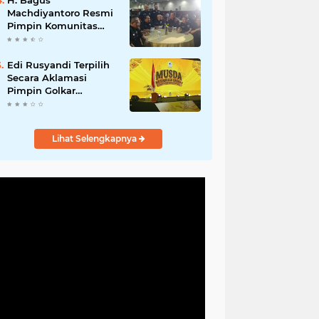
H. Bagus
Machdiyantoro Resmi
Pimpin Komunitas
BBC Periode 2026–
2031, Siap Perkuat
Solidaritas dan
Edi Rusyandi Terpilih
Hadirkan Program
Secara Aklamasi
Nyata untuk
Pimpin Golkar
Masyarakat
Bandung Barat,
Tonggak Baru
Kepemimpinan
Lihat Selengkapnya
Harmonis "Turun
Ranjang"