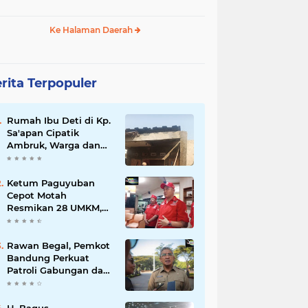
Ke Halaman Daerah
rita Terpopuler
Rumah Ibu Deti di Kp.
Sa'apan Cipatik
Ambruk, Warga dan
Pemdes Sigap Bantu
Korban
Ketum Paguyuban
Cepot Motah
Resmikan 28 UMKM,
Siap Gelar Festival
Budaya dan UMKM di
Jalan Braga
Rawan Begal, Pemkot
Bandung Perkuat
Patroli Gabungan dan
Pengawasan Digital
24 Jam