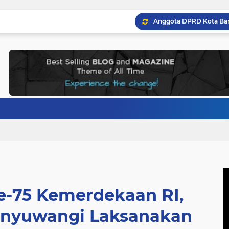
e-75 Kemerdekaan RI,
Banyuwangi Laksanakan