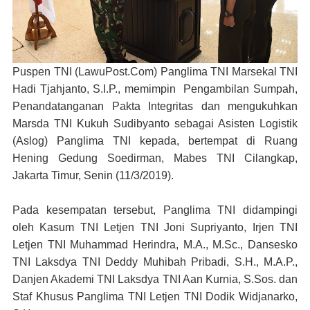
Puspen TNI (LawuPost.Com)
Panglima TNI Marsekal TNI
Hadi Tjahjanto, S.I.P., memimpin Pengambilan Sumpah,
Penandatanganan Pakta Integritas dan mengukuhkan
Marsda TNI Kukuh Sudibyanto sebagai Asisten Logistik
(Aslog) Panglima TNI kepada, bertempat di Ruang
Hening Gedung Soedirman, Mabes TNI Cilangkap,
Jakarta Timur, Senin (11/3/2019).
Pada kesempatan tersebut, Panglima TNI didampingi
oleh Kasum TNI Letjen TNI Joni Supriyanto, Irjen TNI
Letjen TNI Muhammad Herindra, M.A., M.Sc., Dansesko
TNI Laksdya TNI Deddy Muhibah Pribadi, S.H., M.A.P.,
Danjen Akademi TNI Laksdya TNI Aan Kurnia, S.Sos. dan
Staf Khusus Panglima TNI Letjen TNI Dodik Widjanarko,