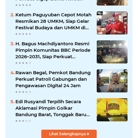
Ketum Paguyuban Cepot Motah
Resmikan 28 UMKM, Siap Gelar
Festival Budaya dan UMKM di
Jalan Braga
H. Bagus Machdiyantoro Resmi
Pimpin Komunitas BBC Periode
2026–2031, Siap Perkuat
Solidaritas dan Hadirkan
Program Nyata untuk
Rawan Begal, Pemkot Bandung
Masyarakat
Perkuat Patroli Gabungan dan
Pengawasan Digital 24 Jam
Edi Rusyandi Terpilih Secara
Aklamasi Pimpin Golkar
Bandung Barat, Tonggak Baru
Kepemimpinan Harmonis
"Turun Ranjang"
Lihat Selengkapnya