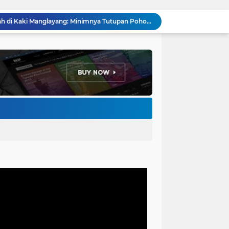
Menakar Udara dan Tanah di Kaki Manglayang: Minimnya Tutupan Pohon di Blok Padaemut-Cigupakan Tingkatkan Risiko Klimatologi dan Ekologi
Anggota DPRD Kota Bandung Soroti Jalan Gelap, Desak Pemkot Prioritaskan Pembenahan PJU
Pemkot Bandung Gandeng Big Bad Wolf Hadirkan Festival Literasi Pages and Plates
H. Bagus Machdiyantoro Resmi Pimpin Komunitas BBC Periode 2026–2031, Siap Perkuat Solidaritas dan Hadirkan Program Nyata untuk Masyarakat
Ketum Paguyuban Cepot Motah Resmikan 28 UMKM, Siap Gelar Festival Budaya dan UMKM di Jalan Braga
Edi Rusyandi Terpilih Secara Aklamasi Pimpin Golkar Bandung Barat, Tonggak Baru Kepemimpinan Harmonis "Turun Ranjang"
Program Gaslah Kota Bandung Raih Apresiasi Pemerintah Pusat, Pengolahan Sampah Capai 30 Persen
Hikmah Setelah Ibadah Salat Jumat: Momentum Memperkuat Iman dan Kepedulian Sosial
Penataan Kabel Udara FO di Cimahi Capai 15 KM, Target Kota Bebas Kabel Semrawut
Bupati Jeje Richie Ismail Berikan Santunan Kepada Ratusan Warga Kurang Mampu Saat Acara "JAJARAS FESTIVAL" di Kota Baru Parahyangan