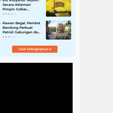
Edi Rusyandi Terpilih
Hadirkan Program
Secara Aklamasi
Nyata untuk
Pimpin Golkar
Masyarakat
Bandung Barat,
Tonggak Baru
Kepemimpinan
Rawan Begal, Pemkot
Harmonis "Turun
Bandung Perkuat
Ranjang"
Patroli Gabungan dan
Pengawasan Digital
24 Jam
Lihat Selengkapnya