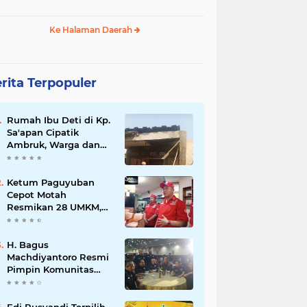
Ke Halaman Daerah
rita Terpopuler
Rumah Ibu Deti di Kp.
Sa'apan Cipatik
Ambruk, Warga dan
Pemdes Sigap Bantu
Korban
Ketum Paguyuban
Cepot Motah
Resmikan 28 UMKM,
Siap Gelar Festival
Budaya dan UMKM di
Jalan Braga
H. Bagus
Machdiyantoro Resmi
Pimpin Komunitas
BBC Periode 2026–
2031, Siap Perkuat
Solidaritas dan