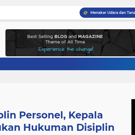
lin Personel, Kepala
ukan Hukuman Disiplin