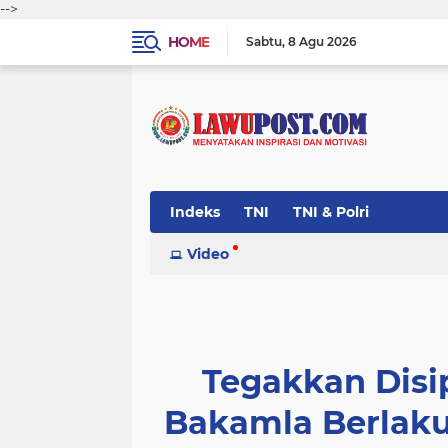
-->
HOME
Sabtu
8 Agu 2026
Indeks
TNI
TNI & Polri
Video
Tegakkan Disip
Bakamla Berlak