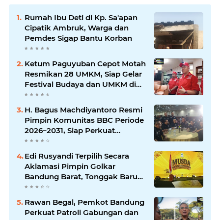
Rumah Ibu Deti di Kp. Sa'apan
Cipatik Ambruk, Warga dan
Pemdes Sigap Bantu Korban
Ketum Paguyuban Cepot Motah
Resmikan 28 UMKM, Siap Gelar
Festival Budaya dan UMKM di
Jalan Braga
H. Bagus Machdiyantoro Resmi
Pimpin Komunitas BBC Periode
2026–2031, Siap Perkuat
Solidaritas dan Hadirkan
Program Nyata untuk
Edi Rusyandi Terpilih Secara
Masyarakat
Aklamasi Pimpin Golkar
Bandung Barat, Tonggak Baru
Kepemimpinan Harmonis
"Turun Ranjang"
Rawan Begal, Pemkot Bandung
Perkuat Patroli Gabungan dan