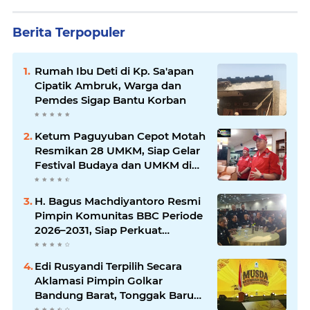
Berita Terpopuler
Rumah Ibu Deti di Kp. Sa'apan
Cipatik Ambruk, Warga dan
Pemdes Sigap Bantu Korban
Ketum Paguyuban Cepot Motah
Resmikan 28 UMKM, Siap Gelar
Festival Budaya dan UMKM di
Jalan Braga
H. Bagus Machdiyantoro Resmi
Pimpin Komunitas BBC Periode
2026–2031, Siap Perkuat
Solidaritas dan Hadirkan
Program Nyata untuk
Edi Rusyandi Terpilih Secara
Masyarakat
Aklamasi Pimpin Golkar
Bandung Barat, Tonggak Baru
Kepemimpinan Harmonis