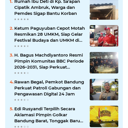
Rumah Ibu Deti di Kp. Sa'apan
Cipatik Ambruk, Warga dan
Pemdes Sigap Bantu Korban
Ketum Paguyuban Cepot Motah
Resmikan 28 UMKM, Siap Gelar
Festival Budaya dan UMKM di
Jalan Braga
H. Bagus Machdiyantoro Resmi
Pimpin Komunitas BBC Periode
2026–2031, Siap Perkuat
Solidaritas dan Hadirkan
Program Nyata untuk
Rawan Begal, Pemkot Bandung
Masyarakat
Perkuat Patroli Gabungan dan
Pengawasan Digital 24 Jam
Edi Rusyandi Terpilih Secara
Aklamasi Pimpin Golkar
Bandung Barat, Tonggak Baru
Kepemimpinan Harmonis