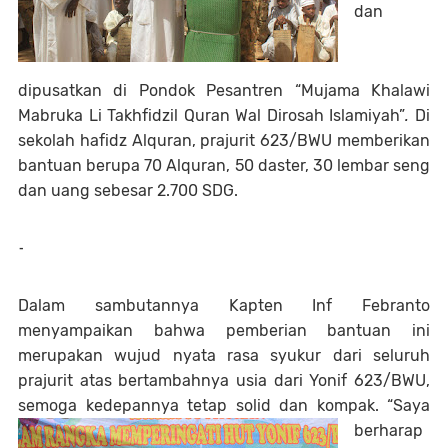
dan
dipusatkan di Pondok Pesantren “Mujama Khalawi
Mabruka Li Takhfidzil Quran Wal Dirosah Islamiyah”
.
Di
sekolah hafidz Alquran, prajurit 623/BWU memberikan
bantuan berupa 70 Alquran, 50 daster, 30 lembar seng
dan uang sebesar 2.700 SDG.
-
Dalam sambutannya Kapten Inf Febranto
menyampaikan bahwa pemberian bantuan ini
merupakan wujud nyata rasa syukur dari seluruh
prajurit atas bertambahnya usia dari Yonif 623/BWU,
semoga kedepannya tetap solid dan
kompak. “Saya
berharap