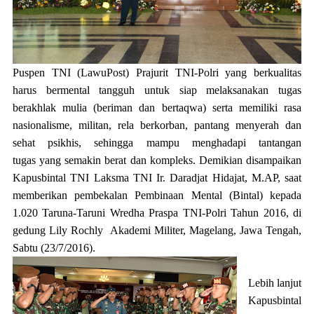
Puspen TNI (LawuPost)
Prajurit TNI-Polri yang berkualitas
harus bermental tangguh untuk siap melaksanakan tugas
berakhlak mulia (beriman dan bertaqwa) serta memiliki rasa
nasionalisme,
militan
, rela berkorban, pantang menyerah dan
sehat psikhis, se
h
ing
g
a
mampu
mengh
adapi tantangan
tugas
y
ang semakin berat dan kompleks
. Demikian disampaikan
Kapusbintal TNI Laksma TNI Ir. Daradjat Hidajat, M.AP, saat
memberikan pembekalan Pembinaan Mental (Bintal) kepada
1.020 Taruna-Taruni Wredha Praspa TNI-Polri Tahun 2016, di
gedung Lily Rochly Akademi Militer, Magelang, Jawa Tengah,
Sabtu (23/7/2016).
Lebih lanjut
Kapusbintal