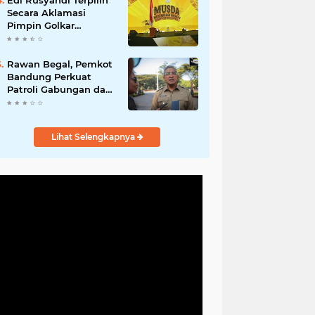
Edi Rusyandi Terpilih
Hadirkan Program
Secara Aklamasi
Nyata untuk
Pimpin Golkar
Masyarakat
Bandung Barat,
Tonggak Baru
Kepemimpinan
Rawan Begal, Pemkot
Harmonis "Turun
Bandung Perkuat
Ranjang"
Patroli Gabungan dan
Pengawasan Digital
24 Jam
Lihat Selengkapnya