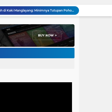
Menakar Udara dan Tanah di Kaki Manglayang: Minimnya Tutupan Pohon di Blok Padaemut-Cigupakan Tingkatkan Risiko Klimatologi dan Ekologi
Anggota DPRD Kota Bandung Soroti Jalan Gelap, Desak Pemkot Prioritaskan Pembenahan PJU
Pemkot Bandung Gandeng Big Bad Wolf Hadirkan Festival Literasi Pages and Plates
H. Bagus Machdiyantoro Resmi Pimpin Komunitas BBC Periode 2026–2031, Siap Perkuat Solidaritas dan Hadirkan Program Nyata untuk Masyarakat
Ketum Paguyuban Cepot Motah Resmikan 28 UMKM, Siap Gelar Festival Budaya dan UMKM di Jalan Braga
Edi Rusyandi Terpilih Secara Aklamasi Pimpin Golkar Bandung Barat, Tonggak Baru Kepemimpinan Harmonis "Turun Ranjang"
Program Gaslah Kota Bandung Raih Apresiasi Pemerintah Pusat, Pengolahan Sampah Capai 30 Persen
Hikmah Setelah Ibadah Salat Jumat: Momentum Memperkuat Iman dan Kepedulian Sosial
Penataan Kabel Udara FO di Cimahi Capai 15 KM, Target Kota Bebas Kabel Semrawut
Bupati Jeje Richie Ismail Berikan Santunan Kepada Ratusan Warga Kurang Mampu Saat Acara "JAJARAS FESTIVAL" di Kota Baru Parahyangan