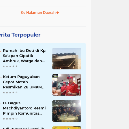
Ke Halaman Daerah
rita Terpopuler
Rumah Ibu Deti di Kp.
Sa'apan Cipatik
Ambruk, Warga dan
Pemdes Sigap Bantu
Korban
Ketum Paguyuban
Cepot Motah
Resmikan 28 UMKM,
Siap Gelar Festival
Budaya dan UMKM di
Jalan Braga
H. Bagus
Machdiyantoro Resmi
Pimpin Komunitas
BBC Periode 2026–
2031, Siap Perkuat
Solidaritas dan