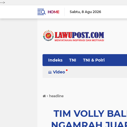
-->
HOME
Sabtu
8 Agu 2026
Indeks
TNI
TNI & Polri
Video
›
headline
TIM VOLLY BA
NGAMRAH JUAR