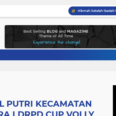
LL PUTRI KECAMATAN
A I DRPD CUP VOLLY