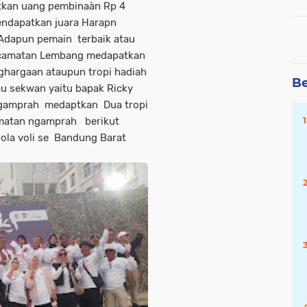
tkan uang pembinaàn Rp 4
ndapatkan juara Harapn
dapun pemain terbaik atau
kecamatan Lembang medapatkan
hargaan ataupun tropi hadiah
Be
au sekwan yaitu bapak Ricky
Ngamprah medaptkan Dua tropi
camatan ngamprah berikut
bola voli se Bandung Barat