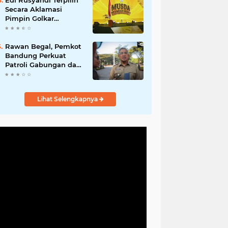
Edi Rusyandi Terpilih
Hadirkan Program
Secara Aklamasi
Nyata untuk
Pimpin Golkar
Masyarakat
Bandung Barat,
Tonggak Baru
Kepemimpinan
Rawan Begal, Pemkot
Harmonis "Turun
Bandung Perkuat
Ranjang"
Patroli Gabungan dan
Pengawasan Digital
24 Jam
Lihat Selengkapnya