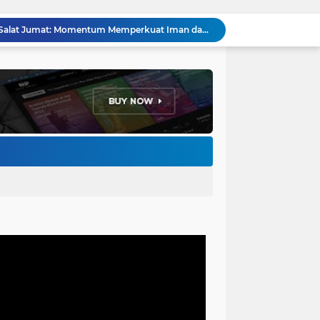
Hikmah Setelah Ibadah Salat Jumat: Momentum Memperkuat Iman dan Kepedulian Sosial
Penataan Kabel Udara FO di Cimahi Capai 15 KM, Target Kota Bebas Kabel Semrawut
Bupati Jeje Richie Ismail Berikan Santunan Kepada Ratusan Warga Kurang Mampu Saat Acara "JAJARAS FESTIVAL" di Kota Baru Parahyangan
Menakar Udara dan Tanah di Kaki Manglayang: Minimnya Tutupan Pohon di Blok Padaemut-Cigupakan Tingkatkan Risiko Klimatologi dan Ekologi
Anggota DPRD Kota Bandung Soroti Jalan Gelap, Desak Pemkot Prioritaskan Pembenahan PJU
Pemkot Bandung Gandeng Big Bad Wolf Hadirkan Festival Literasi Pages and Plates
H. Bagus Machdiyantoro Resmi Pimpin Komunitas BBC Periode 2026–2031, Siap Perkuat Solidaritas dan Hadirkan Program Nyata untuk Masyarakat
Ketum Paguyuban Cepot Motah Resmikan 28 UMKM, Siap Gelar Festival Budaya dan UMKM di Jalan Braga
Edi Rusyandi Terpilih Secara Aklamasi Pimpin Golkar Bandung Barat, Tonggak Baru Kepemimpinan Harmonis "Turun Ranjang"
Program Gaslah Kota Bandung Raih Apresiasi Pemerintah Pusat, Pengolahan Sampah Capai 30 Persen