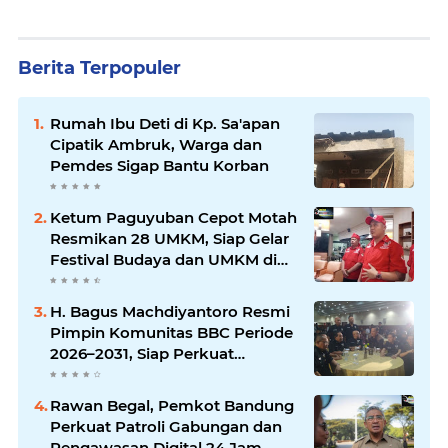
Berita Terpopuler
Rumah Ibu Deti di Kp. Sa'apan
Cipatik Ambruk, Warga dan
Pemdes Sigap Bantu Korban
Ketum Paguyuban Cepot Motah
Resmikan 28 UMKM, Siap Gelar
Festival Budaya dan UMKM di
Jalan Braga
H. Bagus Machdiyantoro Resmi
Pimpin Komunitas BBC Periode
2026–2031, Siap Perkuat
Solidaritas dan Hadirkan
Program Nyata untuk
Rawan Begal, Pemkot Bandung
Masyarakat
Perkuat Patroli Gabungan dan
Pengawasan Digital 24 Jam