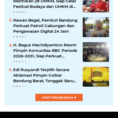
Resmikan 28 UMKM, Siap Gelar
Festival Budaya dan UMKM di
Jalan Braga
Rawan Begal, Pemkot Bandung
Perkuat Patroli Gabungan dan
Pengawasan Digital 24 Jam
H. Bagus Machdiyantoro Resmi
Pimpin Komunitas BBC Periode
2026–2031, Siap Perkuat
Solidaritas dan Hadirkan
Program Nyata untuk
Edi Rusyandi Terpilih Secara
Masyarakat
Aklamasi Pimpin Golkar
Bandung Barat, Tonggak Baru
Kepemimpinan Harmonis
"Turun Ranjang"
Lihat Selengkapnya