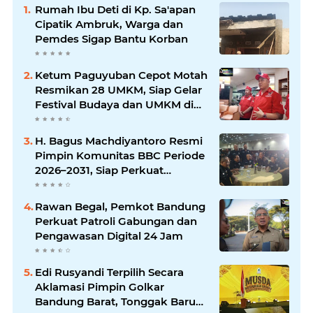
Rumah Ibu Deti di Kp. Sa'apan
Cipatik Ambruk, Warga dan
Pemdes Sigap Bantu Korban
Ketum Paguyuban Cepot Motah
Resmikan 28 UMKM, Siap Gelar
Festival Budaya dan UMKM di
Jalan Braga
H. Bagus Machdiyantoro Resmi
Pimpin Komunitas BBC Periode
2026–2031, Siap Perkuat
Solidaritas dan Hadirkan
Program Nyata untuk
Rawan Begal, Pemkot Bandung
Masyarakat
Perkuat Patroli Gabungan dan
Pengawasan Digital 24 Jam
Edi Rusyandi Terpilih Secara
Aklamasi Pimpin Golkar
Bandung Barat, Tonggak Baru