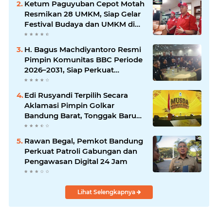
Ketum Paguyuban Cepot Motah
Resmikan 28 UMKM, Siap Gelar
Festival Budaya dan UMKM di
Jalan Braga
H. Bagus Machdiyantoro Resmi
Pimpin Komunitas BBC Periode
2026–2031, Siap Perkuat
Solidaritas dan Hadirkan
Program Nyata untuk
Edi Rusyandi Terpilih Secara
Masyarakat
Aklamasi Pimpin Golkar
Bandung Barat, Tonggak Baru
Kepemimpinan Harmonis
"Turun Ranjang"
Rawan Begal, Pemkot Bandung
Perkuat Patroli Gabungan dan
Pengawasan Digital 24 Jam
Lihat Selengkapnya