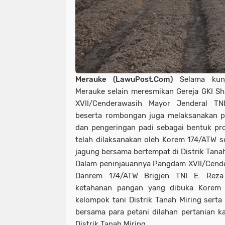
Merauke (LawuPost.Com)
Selama kun
Merauke selain meresmikan Gereja GKI Sh
XVII/Cenderawasih Mayor Jenderal T
beserta rombongan juga melaksanakan pe
dan pengeringan padi sebagai bentuk p
telah dilaksanakan oleh Korem 174/ATW 
jagung bersama bertempat di Distrik Tanah 
Dalam peninjauannya Pangdam XVII/Cende
Danrem 174/ATW Brigjen TNI E. Reza
ketahanan pangan yang dibuka Korem
kelompok tani Distrik Tanah Miring ser
bersama para petani dilahan pertanian 
Distrik Tanah Miring.