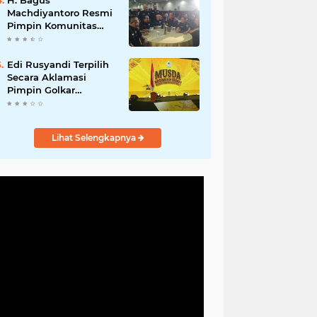
H. Bagus
Machdiyantoro Resmi
Pimpin Komunitas
BBC Periode 2026–
2031, Siap Perkuat
Solidaritas dan
Edi Rusyandi Terpilih
Hadirkan Program
Secara Aklamasi
Nyata untuk
Pimpin Golkar
Masyarakat
Bandung Barat,
Tonggak Baru
Kepemimpinan
Lihat Selengkapnya
Harmonis "Turun
Ranjang"