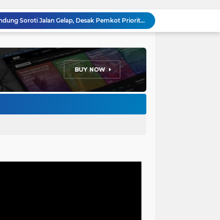
Anggota DPRD Kota Bandung Soroti Jalan Gelap, Desak Pemkot Prioritaskan Pembenahan PJU
Pemkot Bandung Gandeng Big Bad Wolf Hadirkan Festival Literasi Pages and Plates
H. Bagus Machdiyantoro Resmi Pimpin Komunitas BBC Periode 2026–2031, Siap Perkuat Solidaritas dan Hadirkan Program Nyata untuk Masyarakat
Ketum Paguyuban Cepot Motah Resmikan 28 UMKM, Siap Gelar Festival Budaya dan UMKM di Jalan Braga
Edi Rusyandi Terpilih Secara Aklamasi Pimpin Golkar Bandung Barat, Tonggak Baru Kepemimpinan Harmonis "Turun Ranjang"
Program Gaslah Kota Bandung Raih Apresiasi Pemerintah Pusat, Pengolahan Sampah Capai 30 Persen
Hikmah Setelah Ibadah Salat Jumat: Momentum Memperkuat Iman dan Kepedulian Sosial
Penataan Kabel Udara FO di Cimahi Capai 15 KM, Target Kota Bebas Kabel Semrawut
Bupati Jeje Ritchie Ismail Rotasikan Kadishub dan Kadisbudpar, Serta Lantik Ratusan ASN Bandung Barat
Menakar Udara dan Tanah di Kaki Manglayang: Minimnya Tutupan Pohon di Blok Padaemut-Cigupakan Tingkatkan Risiko Klimatologi dan Ekologi