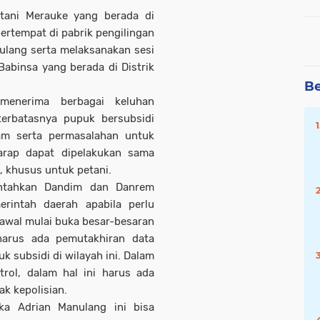
tani Merauke yang berada di
ertempat di pabrik pengilingan
ulang serta melaksanakan sesi
abinsa yang berada di Distrik
Be
enerima berbagai keluhan
terbatasnya pupuk bersubsidi
am serta permasalahan untuk
arap dapat dipelakukan sama
 khusus untuk petani.
ntahkan Dandim dan Danrem
rintah daerah apabila perlu
 awal mulai buka besar-besaran
harus ada pemutakhiran data
subsidi di wilayah ini. Dalam
trol, dalam hal ini harus ada
k kepolisian.
a Adrian Manulang ini bisa