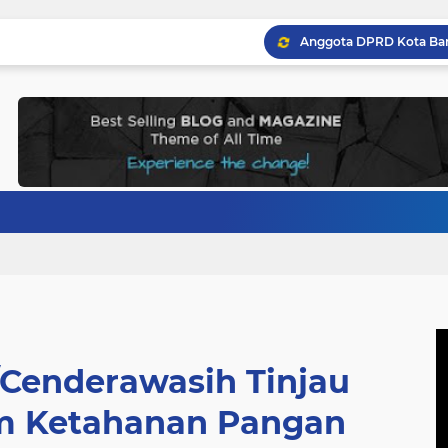
Cenderawasih Tinjau
am Ketahanan Pangan