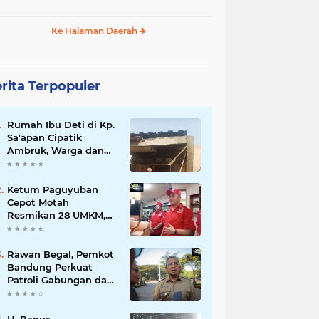
Ke Halaman Daerah
rita Terpopuler
Rumah Ibu Deti di Kp.
Sa'apan Cipatik
Ambruk, Warga dan
Pemdes Sigap Bantu
Korban
Ketum Paguyuban
Cepot Motah
Resmikan 28 UMKM,
Siap Gelar Festival
Budaya dan UMKM di
Jalan Braga
Rawan Begal, Pemkot
Bandung Perkuat
Patroli Gabungan dan
Pengawasan Digital
24 Jam