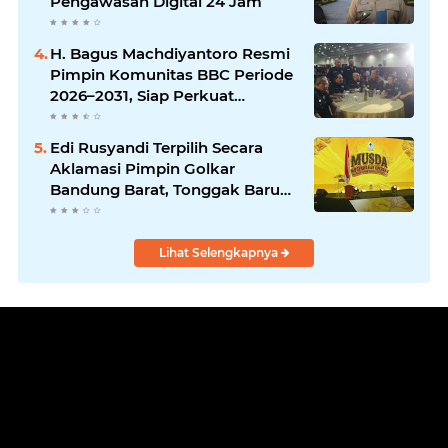
Pengawasan Digital 24 Jam
H. Bagus Machdiyantoro Resmi
Pimpin Komunitas BBC Periode
2026–2031, Siap Perkuat
Solidaritas dan Hadirkan
Program Nyata untuk
Edi Rusyandi Terpilih Secara
Masyarakat
Aklamasi Pimpin Golkar
Bandung Barat, Tonggak Baru
Kepemimpinan Harmonis
"Turun Ranjang"
Lihat Selengkapnya