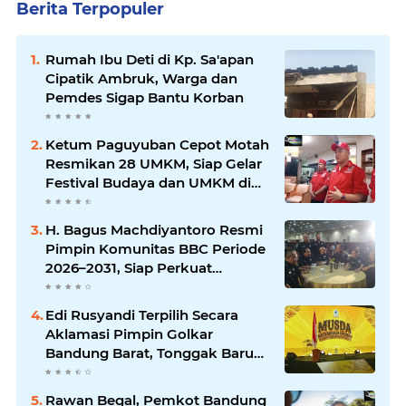
Berita Terpopuler
Rumah Ibu Deti di Kp. Sa'apan
Cipatik Ambruk, Warga dan
Pemdes Sigap Bantu Korban
Ketum Paguyuban Cepot Motah
Resmikan 28 UMKM, Siap Gelar
Festival Budaya dan UMKM di
Jalan Braga
H. Bagus Machdiyantoro Resmi
Pimpin Komunitas BBC Periode
2026–2031, Siap Perkuat
Solidaritas dan Hadirkan
Program Nyata untuk
Edi Rusyandi Terpilih Secara
Masyarakat
Aklamasi Pimpin Golkar
Bandung Barat, Tonggak Baru
Kepemimpinan Harmonis
"Turun Ranjang"
Rawan Begal, Pemkot Bandung