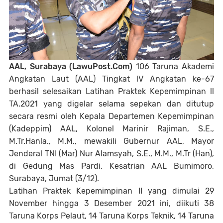
AAL, Surabaya (LawuPost.Com)
106 Taruna Akademi
Angkatan Laut (AAL) Tingkat lV Angkatan ke-67
berhasil selesaikan Latihan Praktek Kepemimpinan ll
TA.2021 yang digelar selama sepekan dan ditutup
secara resmi oleh Kepala Departemen Kepemimpinan
(Kadeppim) AAL, Kolonel Marinir Rajiman, S.E.,
M.Tr.Hanla., M.M., mewakili Gubernur AAL, Mayor
Jenderal TNI (Mar) Nur Alamsyah, S.E., M.M., M.Tr (Han),
di Gedung Mas Pardi, Kesatrian AAL Bumimoro,
Surabaya, Jumat (3/12).
Latihan Praktek Kepemimpinan II yang dimulai 29
November hingga 3 Desember 2021 ini, diikuti 38
Taruna Korps Pelaut, 14 Taruna Korps Teknik, 14 Taruna