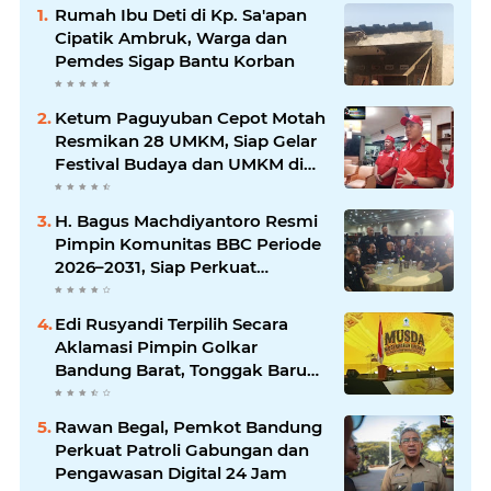
Rumah Ibu Deti di Kp. Sa'apan
Cipatik Ambruk, Warga dan
Pemdes Sigap Bantu Korban
Ketum Paguyuban Cepot Motah
Resmikan 28 UMKM, Siap Gelar
Festival Budaya dan UMKM di
Jalan Braga
H. Bagus Machdiyantoro Resmi
Pimpin Komunitas BBC Periode
2026–2031, Siap Perkuat
Solidaritas dan Hadirkan
Program Nyata untuk
Edi Rusyandi Terpilih Secara
Masyarakat
Aklamasi Pimpin Golkar
Bandung Barat, Tonggak Baru
Kepemimpinan Harmonis
"Turun Ranjang"
Rawan Begal, Pemkot Bandung
Perkuat Patroli Gabungan dan
Pengawasan Digital 24 Jam