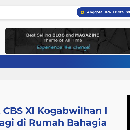
 CBS XI Kogabwilhan I
bagi di Rumah Bahagia