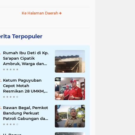
Ke Halaman Daerah
rita Terpopuler
Rumah Ibu Deti di Kp.
Sa'apan Cipatik
Ambruk, Warga dan
Pemdes Sigap Bantu
Korban
Ketum Paguyuban
Cepot Motah
Resmikan 28 UMKM,
Siap Gelar Festival
Budaya dan UMKM di
Jalan Braga
Rawan Begal, Pemkot
Bandung Perkuat
Patroli Gabungan dan
Pengawasan Digital
24 Jam