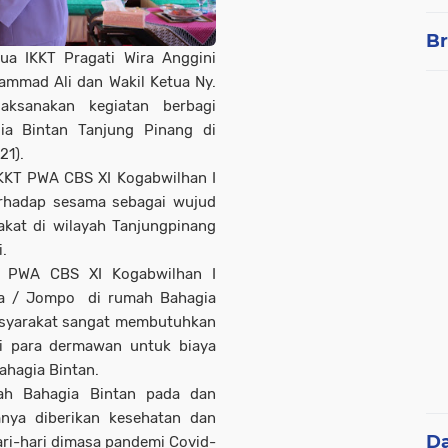
Br
ua IKKT Pragati Wira Anggini
ammad Ali dan Wakil Ketua Ny.
aksanakan kegiatan berbagi
a Bintan Tanjung Pinang di
21).
IKKT PWA CBS XI Kogabwilhan I
terhadap sesama sebagai wujud
akat di wilayah Tanjungpinang
i.
T PWA CBS XI Kogabwilhan I
ua / Jompo di rumah Bahagia
masyarakat sangat membutuhkan
i para dermawan untuk biaya
ahagia Bintan.
ah Bahagia Bintan pada dan
nya diberikan kesehatan dan
D
ri-hari dimasa pandemi Covid-