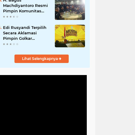
H. Bagus
Machdiyantoro Resmi
Pimpin Komunitas
BBC Periode 2026–
2031, Siap Perkuat
Solidaritas dan
Edi Rusyandi Terpilih
Hadirkan Program
Secara Aklamasi
Nyata untuk
Pimpin Golkar
Masyarakat
Bandung Barat,
Tonggak Baru
Kepemimpinan
Lihat Selengkapnya
Harmonis "Turun
Ranjang"