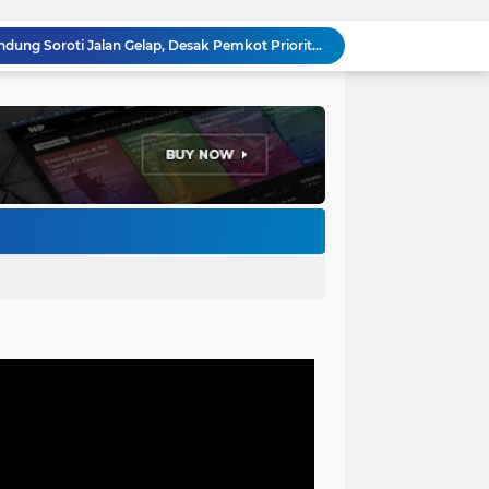
Pemkot Bandung Gandeng Big Bad Wolf Hadirkan Festival Literasi Pages and Plates
H. Bagus Machdiyantoro Resmi Pimpin Komunitas BBC Periode 2026–2031, Siap Perkuat Solidaritas dan Hadirkan Program Nyata untuk Masyarakat
Ketum Paguyuban Cepot Motah Resmikan 28 UMKM, Siap Gelar Festival Budaya dan UMKM di Jalan Braga
Edi Rusyandi Terpilih Secara Aklamasi Pimpin Golkar Bandung Barat, Tonggak Baru Kepemimpinan Harmonis "Turun Ranjang"
Program Gaslah Kota Bandung Raih Apresiasi Pemerintah Pusat, Pengolahan Sampah Capai 30 Persen
Hikmah Setelah Ibadah Salat Jumat: Momentum Memperkuat Iman dan Kepedulian Sosial
Penataan Kabel Udara FO di Cimahi Capai 15 KM, Target Kota Bebas Kabel Semrawut
Bupati Jeje Ritchie Ismail Rotasikan Kadishub dan Kadisbudpar, Serta Lantik Ratusan ASN Bandung Barat
Menakar Udara dan Tanah di Kaki Manglayang: Minimnya Tutupan Pohon di Blok Padaemut-Cigupakan Tingkatkan Risiko Klimatologi dan Ekologi
Anggota DPRD Kota Bandung Soroti Jalan Gelap, Desak Pemkot Prioritaskan Pembenahan PJU