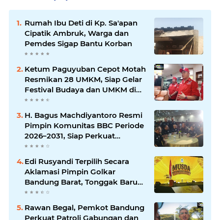
Rumah Ibu Deti di Kp. Sa'apan
Cipatik Ambruk, Warga dan
Pemdes Sigap Bantu Korban
Ketum Paguyuban Cepot Motah
Resmikan 28 UMKM, Siap Gelar
Festival Budaya dan UMKM di
Jalan Braga
H. Bagus Machdiyantoro Resmi
Pimpin Komunitas BBC Periode
2026–2031, Siap Perkuat
Solidaritas dan Hadirkan
Program Nyata untuk
Edi Rusyandi Terpilih Secara
Masyarakat
Aklamasi Pimpin Golkar
Bandung Barat, Tonggak Baru
Kepemimpinan Harmonis
"Turun Ranjang"
Rawan Begal, Pemkot Bandung
Perkuat Patroli Gabungan dan