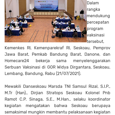
Dalam
rangka
mendukung
percepatan
program
vaksinasi
tersebut,
Kemenkes RI, Kemenparekraf RI, Seskoau, Pemprov
Jawa Barat, Pemkab Bandung Barat, Danone, dan
Homecare24 bekerja sama menyelenggarakan
Serbuan Vaksinasi di GOR Widya Dirgantara, Seskoau,
Lembang, Bandung, Rabu (21/07/2021).
Mewakili Danseskoau Marsda TNI Samsul Rizal, S.I.P.,
M.Tr (Han)., Dirjian Stratops Seskoau Kolonel Pnb
Ramot C.P. Sinaga, S.E., M.Han., selaku koordinator
kegiatan mengatakan bahwa Seskoau berupaya
semaksimal mungkin membantu pelaksanaan kegiatan