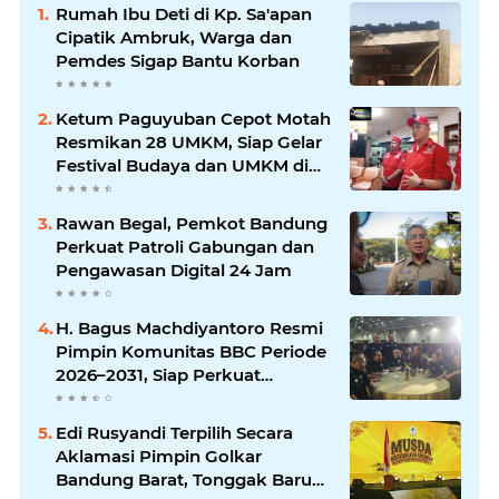
Rumah Ibu Deti di Kp. Sa'apan
Cipatik Ambruk, Warga dan
Pemdes Sigap Bantu Korban
Ketum Paguyuban Cepot Motah
Resmikan 28 UMKM, Siap Gelar
Festival Budaya dan UMKM di
Jalan Braga
Rawan Begal, Pemkot Bandung
Perkuat Patroli Gabungan dan
Pengawasan Digital 24 Jam
H. Bagus Machdiyantoro Resmi
Pimpin Komunitas BBC Periode
2026–2031, Siap Perkuat
Solidaritas dan Hadirkan
Program Nyata untuk
Edi Rusyandi Terpilih Secara
Masyarakat
Aklamasi Pimpin Golkar
Bandung Barat, Tonggak Baru