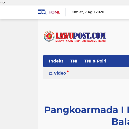
-->
HOME
Jum'at
7 Agu 2026
Indeks
TNI
TNI & Polri
Video
Pangkoarmada I 
Bal