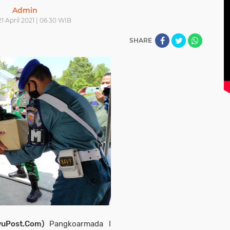
Admin
1 April 2021 | 06.30 WIB
SHARE
wuPost.Com)
Pangkoarmada I