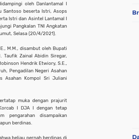
didampingi oleh Danlantamal I
 Santoso beserta Istri, Asops
Br
rta Istri dan Asintel Lantamal I
njungi Pangkalan TNI Angkatan
Sumut, Selasa (20/4/2021).
E., M.M., disambut oleh Bupati
Taufik Zainal Abidin Siregar,
 Robinson Hendrik Etwiory, S.E.,
ruh, Pengadilan Negeri Asahan
es Asahan Kompol Sri Juliani
rtatap muka dengan prajurit
Korcab I DJA I dengan tetap
lam pengarahan disampaikan
napun berdinas.
D
hwa beliau pernah berdinas di