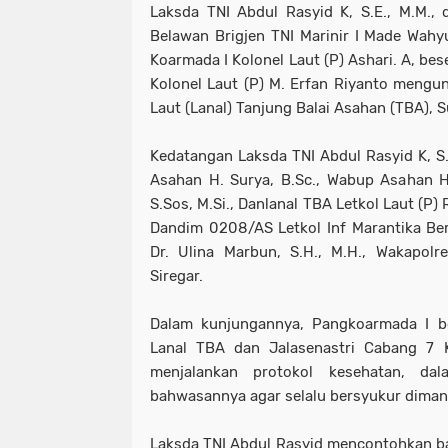
Laksda TNI Abdul Rasyid K, S.E., M.M., 
Belawan Brigjen TNI Marinir I Made Wahyu
Koarmada I Kolonel Laut (P) Ashari. A, bese
Kolonel Laut (P) M. Erfan Riyanto mengu
Laut (Lanal) Tanjung Balai Asahan (TBA), 
Kedatangan Laksda TNI Abdul Rasyid K, S.
Asahan H. Surya, B.Sc., Wabup Asahan H. 
S.Sos, M.Si., Danlanal TBA Letkol Laut (P)
Dandim 0208/AS Letkol Inf Marantika Be
Dr. Ulina Marbun, S.H., M.H., Wakapolr
Siregar.
Dalam kunjungannya, Pangkoarmada I be
Lanal TBA dan Jalasenastri Cabang 7 
menjalankan protokol kesehatan, da
bahwasannya agar selalu bersyukur dima
Laksda TNI Abdul Rasyid mencontohkan ba