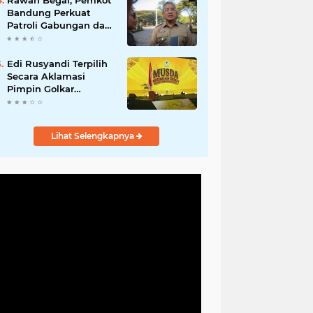
Rawan Begal, Pemkot
Hadirkan Program
Bandung Perkuat
Nyata untuk
Patroli Gabungan dan
Masyarakat
Pengawasan Digital
24 Jam
Edi Rusyandi Terpilih
Secara Aklamasi
Pimpin Golkar
Bandung Barat,
Tonggak Baru
Kepemimpinan
Lihat Selengkapnya
Harmonis "Turun
Ranjang"