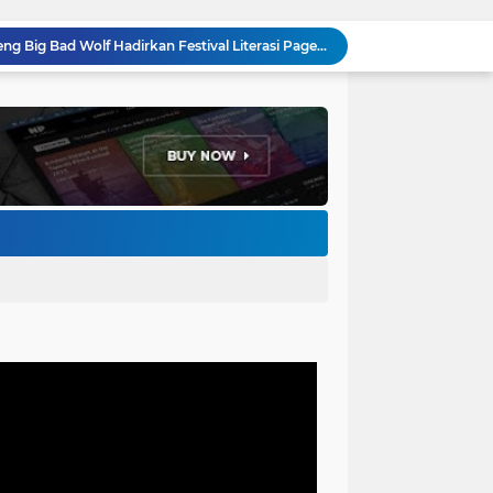
Pemkot Bandung Gandeng Big Bad Wolf Hadirkan Festival Literasi Pages and Plates
H. Bagus Machdiyantoro Resmi Pimpin Komunitas BBC Periode 2026–2031, Siap Perkuat Solidaritas dan Hadirkan Program Nyata untuk Masyarakat
Ketum Paguyuban Cepot Motah Resmikan 28 UMKM, Siap Gelar Festival Budaya dan UMKM di Jalan Braga
Edi Rusyandi Terpilih Secara Aklamasi Pimpin Golkar Bandung Barat, Tonggak Baru Kepemimpinan Harmonis "Turun Ranjang"
Program Gaslah Kota Bandung Raih Apresiasi Pemerintah Pusat, Pengolahan Sampah Capai 30 Persen
Hikmah Setelah Ibadah Salat Jumat: Momentum Memperkuat Iman dan Kepedulian Sosial
Penataan Kabel Udara FO di Cimahi Capai 15 KM, Target Kota Bebas Kabel Semrawut
Bupati Jeje Ritchie Ismail Rotasikan Kadishub dan Kadisbudpar, Serta Lantik Ratusan ASN Bandung Barat
Menakar Udara dan Tanah di Kaki Manglayang: Minimnya Tutupan Pohon di Blok Padaemut-Cigupakan Tingkatkan Risiko Klimatologi dan Ekologi
Anggota DPRD Kota Bandung Soroti Jalan Gelap, Desak Pemkot Prioritaskan Pembenahan PJU