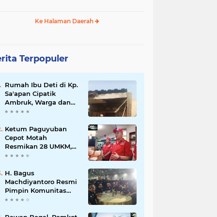
Ke Halaman Daerah
rita Terpopuler
Rumah Ibu Deti di Kp.
Sa'apan Cipatik
Ambruk, Warga dan
Pemdes Sigap Bantu
Korban
Ketum Paguyuban
Cepot Motah
Resmikan 28 UMKM,
Siap Gelar Festival
Budaya dan UMKM di
Jalan Braga
H. Bagus
Machdiyantoro Resmi
Pimpin Komunitas
BBC Periode 2026–
2031, Siap Perkuat
Solidaritas dan