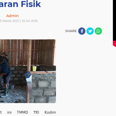
aran Fisik
Admin
8 Maret 2021 | 20.54 WIB
SHARE
at ini TMMD 110 Kodim