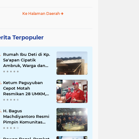
Ke Halaman Daerah
rita Terpopuler
Rumah Ibu Deti di Kp.
Sa'apan Cipatik
Ambruk, Warga dan
Pemdes Sigap Bantu
Korban
Ketum Paguyuban
Cepot Motah
Resmikan 28 UMKM,
Siap Gelar Festival
Budaya dan UMKM di
Jalan Braga
H. Bagus
Machdiyantoro Resmi
Pimpin Komunitas
BBC Periode 2026–
2031, Siap Perkuat
Solidaritas dan