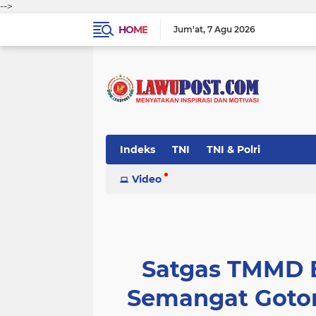
-->
HOME
Jum'at
7 Agu 2026
Indeks
TNI
TNI & Polri
Video
Satgas TMMD 
Semangat Goto