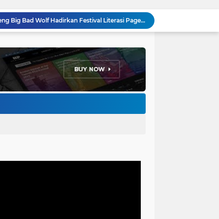
H. Bagus Machdiyantoro Resmi Pimpin Komunitas BBC Periode 2026–2031, Siap Perkuat Solidaritas dan Hadirkan Program Nyata untuk Masyarakat
Ketum Paguyuban Cepot Motah Resmikan 28 UMKM, Siap Gelar Festival Budaya dan UMKM di Jalan Braga
Edi Rusyandi Terpilih Secara Aklamasi Pimpin Golkar Bandung Barat, Tonggak Baru Kepemimpinan Harmonis "Turun Ranjang"
Program Gaslah Kota Bandung Raih Apresiasi Pemerintah Pusat, Pengolahan Sampah Capai 30 Persen
Hikmah Setelah Ibadah Salat Jumat: Momentum Memperkuat Iman dan Kepedulian Sosial
Penataan Kabel Udara FO di Cimahi Capai 15 KM, Target Kota Bebas Kabel Semrawut
Bupati Jeje Ritchie Ismail Rotasikan Kadishub dan Kadisbudpar, Serta Lantik Ratusan ASN Bandung Barat
Menakar Udara dan Tanah di Kaki Manglayang: Minimnya Tutupan Pohon di Blok Padaemut-Cigupakan Tingkatkan Risiko Klimatologi dan Ekologi
Anggota DPRD Kota Bandung Soroti Jalan Gelap, Desak Pemkot Prioritaskan Pembenahan PJU
Pemkot Bandung Gandeng Big Bad Wolf Hadirkan Festival Literasi Pages and Plates