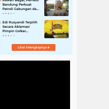
Rawan Begal, Pemkot
Hadirkan Program
Bandung Perkuat
Nyata untuk
Patroli Gabungan dan
Masyarakat
Pengawasan Digital
24 Jam
Edi Rusyandi Terpilih
Secara Aklamasi
Pimpin Golkar
Bandung Barat,
Tonggak Baru
Kepemimpinan
Lihat Selengkapnya
Harmonis "Turun
Ranjang"