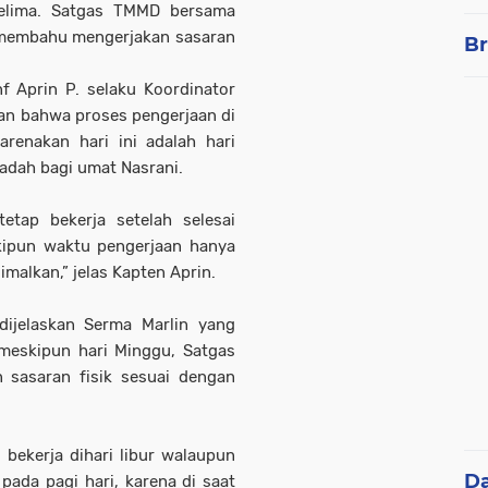
kelima. Satgas TMMD bersama
membahu mengerjakan sasaran
Br
f Aprin P. selaku Koordinator
n bahwa proses pengerjaan di
arenakan hari ini adalah hari
adah bagi umat Nasrani.
etap bekerja setelah selesai
kipun waktu pengerjaan hanya
malkan,” jelas Kapten Aprin.
ijelaskan Serma Marlin yang
meskipun hari Minggu, Satgas
 sasaran fisik sesuai dengan
bekerja dihari libur walaupun
D
 pada pagi hari, karena di saat