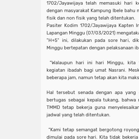
1702/Jayawijaya telah memasuki hari 
dengan masyarakat Kampung Ibele bahu 
fisik dan non fisik yang telah ditentukan.
Pasiter Kodim 1702/Jayawijaya Kapten In
Lapangan Minggu (07/03/2021) mengataka
"H+5" ini, dilakukan pada sore hari, dik
Minggu bertepatan dengan pelaksanaan ib
“Walaupun hari ini hari Minggu, kita t
kegiatan ibadah bagi umat Nasrani. Mes
beberapa jam, namun tetap akan kita maksi
Hal tersebut senada dengan apa yang d
bertugas sebagai kepala tukang, bahwa 
TMMD tetap bekerja guna menyelesaikan
jadwal yang telah ditentukan.
“Kami tetap semangat bergotong royong 
dimulai pada sore hari. Kita tidak bekerja