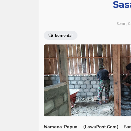
Sas
Senin, 0
komentar
Wamena-Papua (LawuPost.Com)
Sa