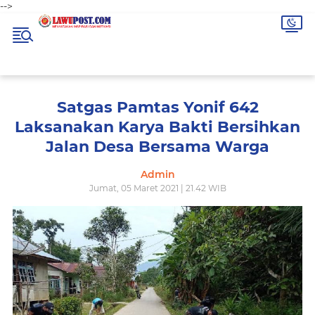
-->
Satgas Pamtas Yonif 642
Laksanakan Karya Bakti Bersihkan
Jalan Desa Bersama Warga
Admin
Jumat, 05 Maret 2021 | 21.42 WIB