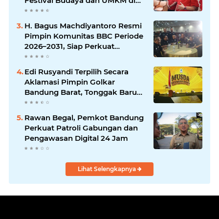
Festival Budaya dan UMKM di
Jalan Braga
H. Bagus Machdiyantoro Resmi
Pimpin Komunitas BBC Periode
2026–2031, Siap Perkuat
Solidaritas dan Hadirkan
Program Nyata untuk
Edi Rusyandi Terpilih Secara
Masyarakat
Aklamasi Pimpin Golkar
Bandung Barat, Tonggak Baru
Kepemimpinan Harmonis
"Turun Ranjang"
Rawan Begal, Pemkot Bandung
Perkuat Patroli Gabungan dan
Pengawasan Digital 24 Jam
Lihat Selengkapnya