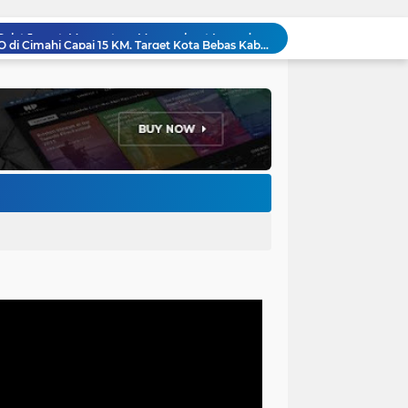
Penataan Kabel Udara FO di Cimahi Capai 15 KM, Target Kota Bebas Kabel Semrawut
Bupati Jeje Richie Ismail Berikan Santunan Kepada Ratusan Warga Kurang Mampu Saat Acara "JAJARANS FESTIVAL" di Kota Baru Parahyangan
Menakar Udara dan Tanah di Kaki Manglayang: Minimnya Tutupan Pohon di Blok Padaemut-Cigupakan Tingkatkan Risiko Klimatologi dan Ekologi
Anggota DPRD Kota Bandung Soroti Jalan Gelap, Desak Pemkot Prioritaskan Pembenahan PJU
Pemkot Bandung Gandeng Big Bad Wolf Hadirkan Festival Literasi Pages and Plates
H. Bagus Machdiyantoro Resmi Pimpin Komunitas BBC Periode 2026–2031, Siap Perkuat Solidaritas dan Hadirkan Program Nyata untuk Masyarakat
Ketum Paguyuban Cepot Motah Resmikan 28 UMKM, Siap Gelar Festival Budaya dan UMKM di Jalan Braga
Edi Rusyandi Terpilih Secara Aklamasi Pimpin Golkar Bandung Barat, Tonggak Baru Kepemimpinan Harmonis "Turun Ranjang"
Program Gaslah Kota Bandung Raih Apresiasi Pemerintah Pusat, Pengolahan Sampah Capai 30 Persen
Hikmah Setelah Ibadah Salat Jumat: Momentum Memperkuat Iman dan Kepedulian Sosial