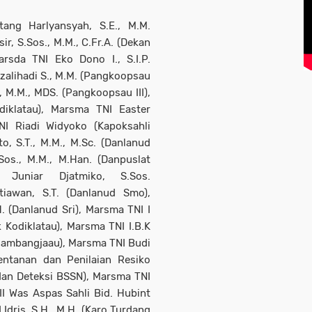
ang Harlyansyah, S.E., M.M.
r, S.Sos., M.M., C.Fr.A. (Dekan
rsda TNI Eko Dono I., S.I.P.
Rizalihadi S., M.M. (Pangkoopsau
, M.M., MDS. (Pangkoopsau III),
iklatau), Marsma TNI Easter
TNI Riadi Widyoko (Kapoksahli
, S.T., M.M., M.Sc. (Danlanud
os., M.M., M.Han. (Danpuslat
 Juniar Djatmiko, S.Sos.
iawan, S.T. (Danlanud Smo),
 (Danlanud Sri), Marsma TNI I
Kodiklatau), Marsma TNI I.B.K
klambangjaau), Marsma TNI Budi
rentanan dan Penilaian Resiko
 dan Deteksi BSSN), Marsma TNI
 II Was Aspas Sahli Bid. Hubint
ris, S.H., M.H. (Karo Turdang