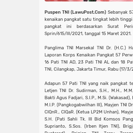
Puspen TNI (LawuPost.Com)
Sebanyak 57
kenaikan pangkat satu tingkat lebih tingg
pangkat ini berdasarkan Surat Per
Sprin/615/III/2021, tanggal 15 Maret 2021.
Panglima TNI Marsekal TNI Dr. (H.C.) Ha
Laporan Korps Kenaikan Pangkat 57 Perwira
16 Pati TNI AD, 23 Pati TNI AL dan 18 Pa
TNI, Cilangkap, Jakarta Timur, Rabu (17/3/
Adapun 57 Pati TNI yang naik pangkat ter
Letjen TNI Dr. Sudirman, S.H., M.H., M.M.
Bakti Agus Fadjari, S.I.P., M.Si. (Wakasad),
M.I.P. (Pangkogabwilhan III), Mayjen TNI Dr
CIQnR., CIQaR. (Ketua LP2M Unhan), Mayj
S.H. (Pati Sahli Tk. III Bid Komsos Pan
Suprianto, S.Sos. (Irben Itjen TNI), Bri