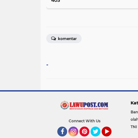
405
komentar
-
Kat
Ban
ola
Connect With Us
TNI 