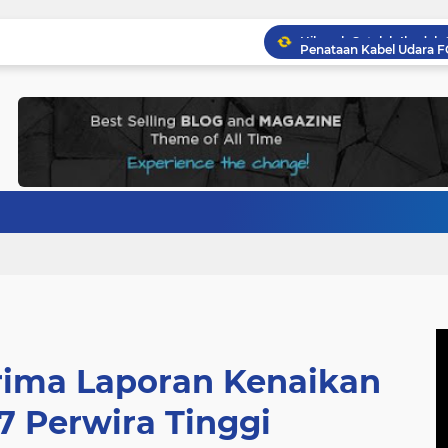
rima Laporan Kenaikan
7 Perwira Tinggi