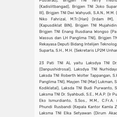
Pusterad), Brigjen TNI Terry Tresn
(Kadislitbangad), Brigjen TNI Joko Supa
III), Brigjen TNI Dwi Wahyudi, S.A.N., M.M. 
Niko Fahrizal, M.Tr.(Han) (Irdam IM)
(Kapusdiklat BIN), Brigjen TNI Mujahidi
Brigjen TNI Enang Rusdiana Wongso (Pa S
Wassus dan LH Panglima TNI), Brigjen TNI I
Rekayasa Deputi Bidang Intelijen Teknolog
Suparta, S.H., M.H. (Sekretaris LP2M Unhan
23 Pati TNI AL yaitu Laksdya TNI Dr
(Danpushidrosal), Laksdya TNI Nurhidayat
Laksda TNI Roberth Wolter Tappangan, S.H.
Panglima TNI), Mayjen TNI (Mar) Lukman, S
Kodiklatal), Laksda TNI Budi Purwanto, S
Laksma TNI Dr. Syahbudi, S.E., M.A.P. (Ir 
Eko Ismurdianto, S.Sos., M.M., C.Fr.A. (
Phundi Rusbandi (Kepala Kantor Kamla Z
Laksma TNI Elka Setyawan (Dirum Aka