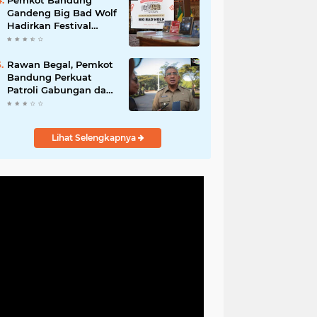
Pemkot Bandung
Hadirkan Program
Gandeng Big Bad Wolf
Nyata untuk
Hadirkan Festival
Masyarakat
Literasi Pages and
Plates
Rawan Begal, Pemkot
Bandung Perkuat
Patroli Gabungan dan
Pengawasan Digital
24 Jam
Lihat Selengkapnya