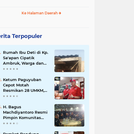
Ke Halaman Daerah
rita Terpopuler
Rumah Ibu Deti di Kp.
Sa'apan Cipatik
Ambruk, Warga dan
Pemdes Sigap Bantu
Korban
Ketum Paguyuban
Cepot Motah
Resmikan 28 UMKM,
Siap Gelar Festival
Budaya dan UMKM di
Jalan Braga
H. Bagus
Machdiyantoro Resmi
Pimpin Komunitas
BBC Periode 2026–
2031, Siap Perkuat
Solidaritas dan