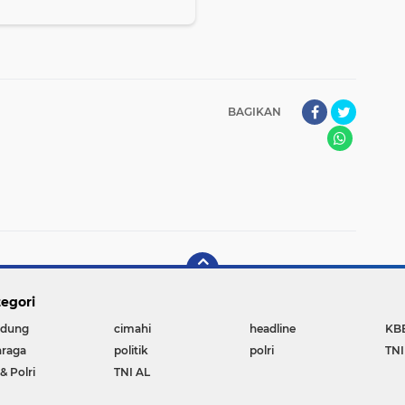
BAGIKAN
egori
dung
cimahi
headline
KB
hraga
politik
polri
TNI
& Polri
TNI AL