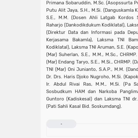
Primana Sobaruddin, M.Sc. (Asopssurta Pu
Putu Alit Jaya, S.H., M.Si. (Danguskamla K
S.E., M.M. (Dosen Ahli Latgab Kordos 
Raharjo (Dankodikdukum Kodiklatal), Laksm
(Direktur Data dan Informasi pada Dep
Kerjasama Bakamla), Laksma TNI Bamb
Kodiklatal), Laksma TNI Aruman, S.E. (Kapo
(Mar) Suherlan, S.E., M.M., M.Sc., CHRMP. 
(Mar) Endang Taryo, S.E., M.Si., CHRMP. (D
TNI (Mar) Oni Junianto, S.A.P., M.M. (Da
Dr. Drs. Haris Djoko Nugroho, M.Si. (Kapok
Ir. Abdul Rivai Ras, M.M., M.Si. (Pa S
Sosbudkum HAM dan Narkoba Panglima
Guntoro (Kadiskesal) dan Laksma TNI dr. 
(Pati Sahli Kasal Bid. Soskumdang).
-