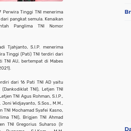
Br
 Perwira Tinggi TNI menerima
i dari pangkat semula. Kenaikan
intah Panglima TNI Nomor
di Tjahjanto, S.I.P. menerima
 Tinggi (Pati) TNI terdiri dari
ti TNI AU, bertempat di Mabes
2021).
diri dari 16 Pati TNI AD yaitu
 (Dankodiklat TNI), Letjen TNI
 Letjen TNI Agus Rohman, S.I.P.,
. Joni Widjayanto, S.Sos., M.M.,
en TNI Mochamad Syafei Kasno,
glima TNI), Brigjen TNI Ahmad
gjen TNI Gregorius Suharso (Ir
D