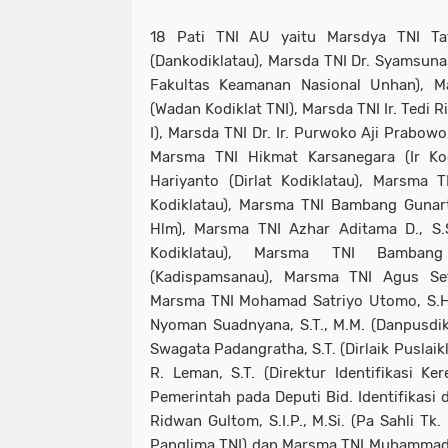
18 Pati TNI AU yaitu Marsdya TNI Tat
(Dankodiklatau), Marsda TNI Dr. Syamsunasi
Fakultas Keamanan Nasional Unhan), Ma
(Wadan Kodiklat TNI), Marsda TNI Ir. Tedi 
I), Marsda TNI Dr. Ir. Purwoko Aji Prabowo
Marsma TNI Hikmat Karsanegara (Ir Kod
Hariyanto (Dirlat Kodiklatau), Marsma 
Kodiklatau), Marsma TNI Bambang Gunarto
Hlm), Marsma TNI Azhar Aditama D., S.S
Kodiklatau), Marsma TNI Bambang
(Kadispamsanau), Marsma TNI Agus Set
Marsma TNI Mohamad Satriyo Utomo, S.H.
Nyoman Suadnyana, S.T., M.M. (Danpusdik 
Swagata Padangratha, S.T. (Dirlaik Puslai
R. Leman, S.T. (Direktur Identifikasi Ke
Pemerintah pada Deputi Bid. Identifikasi
Ridwan Gultom, S.I.P., M.Si. (Pa Sahli Tk.
Panglima TNI) dan Marsma TNI Muhammad Id