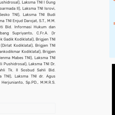
shidrosal), Laksma TNI I Gung
oarmada II), Laksma TNI Isrovi,
Sesko TNI), Laksma TNI Budi
a TNI Enjud Darojat, S.T., M.M.
uti Bid. Informasi Hukum dan
ang Supriyanto, C.Fr.A. (Ir
k Gadik Kodiklatal), Brigjen TNI
(Dirlat Kodiklatal), Brigjen TNI
ankodikmar Kodiklatal), Brigjen
ndenma Mabes TNI), Laksma TNI
li Pushidrosal), Laksma TNI Dr.
ahli Tk. II Sosbud Sahli Bid.
 TNI), Laksma TNI dr. Agus
Herjunianto, Sp.PD., M.M.R.S.