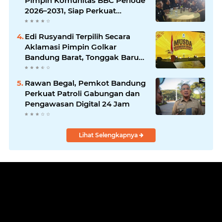
Pimpin Komunitas BBC Periode
2026–2031, Siap Perkuat
Solidaritas dan Hadirkan
Program Nyata untuk
Edi Rusyandi Terpilih Secara
Masyarakat
Aklamasi Pimpin Golkar
Bandung Barat, Tonggak Baru
Kepemimpinan Harmonis
"Turun Ranjang"
Rawan Begal, Pemkot Bandung
Perkuat Patroli Gabungan dan
Pengawasan Digital 24 Jam
Lihat Selengkapnya