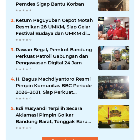
Pemdes Sigap Bantu Korban
Ketum Paguyuban Cepot Motah
Resmikan 28 UMKM, Siap Gelar
Festival Budaya dan UMKM di
Jalan Braga
Rawan Begal, Pemkot Bandung
Perkuat Patroli Gabungan dan
Pengawasan Digital 24 Jam
H. Bagus Machdiyantoro Resmi
Pimpin Komunitas BBC Periode
2026–2031, Siap Perkuat
Solidaritas dan Hadirkan
Program Nyata untuk
Edi Rusyandi Terpilih Secara
Masyarakat
Aklamasi Pimpin Golkar
Bandung Barat, Tonggak Baru
Kepemimpinan Harmonis
"Turun Ranjang"